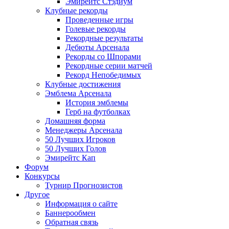
Эмирейтс Стэдиум
Клубные рекорды
Проведенные игры
Голевые рекорды
Рекордные результаты
Дебюты Арсенала
Рекорды со Шпорами
Рекордные серии матчей
Рекорд Непобедимых
Клубные достижения
Эмблема Арсенала
История эмблемы
Герб на футболках
Домашняя форма
Менеджеры Арсенала
50 Лучших Игроков
50 Лучших Голов
Эмирейтс Кап
Форум
Конкурсы
Турнир Прогнозистов
Другое
Информация о сайте
Баннерообмен
Обратная связь