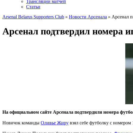
Трансляции матчей
Статьи
Arsenal Belarus Supporters Club
»
Новости Арсенала
» Арсенал п
Арсенал подтвердил номера иг
На официальном сайте Арсенала подтвердили номера футболи
Новичок команды
Оливье Жиру
взял себе футболку с номером 1