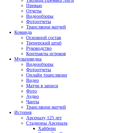
Таблица Премьер Лиги
Превью
Отчеты
Видеообзоры
Фотоотчеты
Трансляции матчей
Команда
Основной состав
Тренерский штаб
Руководство
Контракты игроков
Мультимедиа
Видеообзоры
Фотоотчеты
Онлайн трансляции
Видео
Матчи в записи
Фото
Аудио
Чанты
Трансляции матчей
История
Арсеналу 125 лет
Стадионы Арсенала
Хайбери