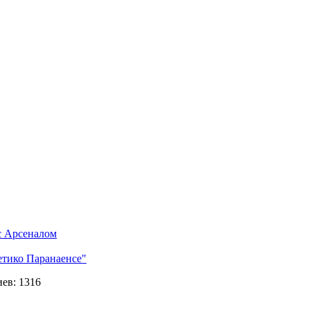
с Арсеналом
етико Паранаенсе"
ев: 1316