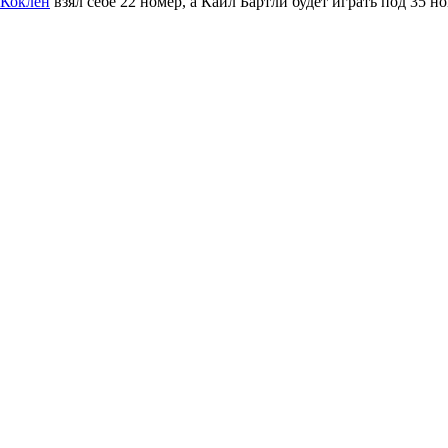
 Коклен
взял себе 22 номер, а Кайл Бартли будет играть под 35 н