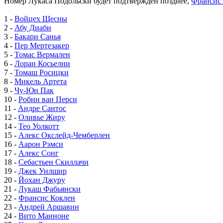
Номер Лукаса Подольски будет подтвержден позднее,
Франсис
1 -
Войцех Щесны
2 -
Абу Диаби
3 -
Бакари Санья
4 -
Пер Мертезакер
5 -
Томас Вермален
6 -
Лоран Косьелни
7 -
Томаш Росицки
8 -
Микель Артета
9 -
Чу-Юн Пак
10 -
Робин ван Перси
11 -
Андре Сантос
12 -
Оливье Жиру
14 -
Тео Уолкотт
15 -
Алекс Окслейд-Чемберлен
16 -
Аарон Рэмси
17 -
Алекс Сонг
18 -
Себастьен Скиллачи
19 -
Джек Уилшир
20 -
Йохан Джуру
21 -
Лукаш Фабьянски
22 -
Франсис Коклен
23 -
Андрей Аршавин
24 -
Вито Манноне