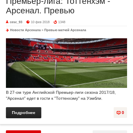
Премьер-лига: Тоттенхэм -
Арсенал. Превью
cesc_93
10 фев 2018
1348
Новости Арсенала
»
Превью матчей Арсенала
В 27-ом туре Английской Премьер-лиги сезона 2017/18,
"Арсенал" едет в гости к "Тоттенхэму" на Уэмбли.
Подробнее
0