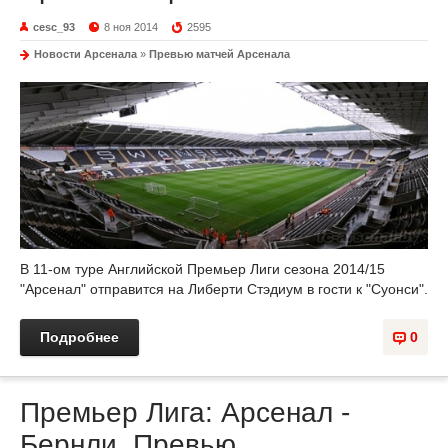
cesc_93
8 ноя 2014
2595
Новости Арсенала
»
Превью матчей Арсенала
В 11-ом туре Английской Премьер Лиги сезона 2014/15
"Арсенал" отправится на Либерти Стэдиум в гости к "Суонси".
Подробнее
0
Премьер Лига: Арсенал -
Бернли. Превью