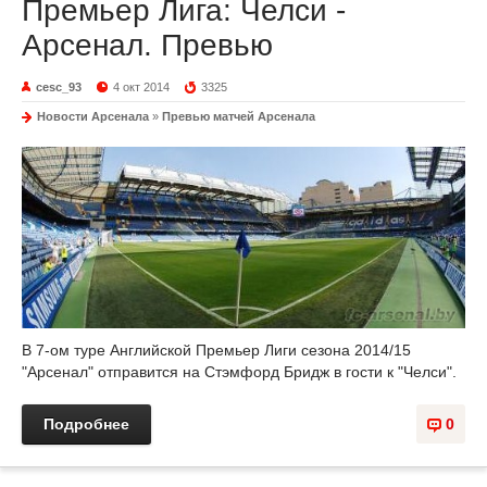
Премьер Лига: Челси -
Арсенал. Превью
cesc_93
4 окт 2014
3325
Новости Арсенала
»
Превью матчей Арсенала
В 7-ом туре Английской Премьер Лиги сезона 2014/15
"Арсенал" отправится на Стэмфорд Бридж в гости к "Челси".
Подробнее
0