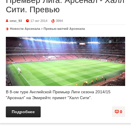
Премьер Лига: Арсенал - Халл
Сити. Превью
cesc_93
17 окт 2014
3994
Новости Арсенала
»
Превью матчей Арсенала
В 8-ом туре Английской Премьер Лиги сезона 2014/15
"Арсенал" на Эмирейтс примет "Халл Сити".
Подробнее
0