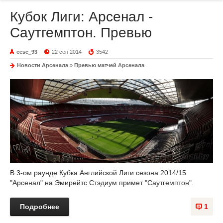
Кубок Лиги: Арсенал -
Саутгемптон. Превью
cesc_93
22 сен 2014
3542
Новости Арсенала
»
Превью матчей Арсенала
В 3-ом раунде Кубка Английской Лиги сезона 2014/15
"Арсенал" на Эмирейтс Стэдиум примет "Саутгемптон".
Подробнее
1