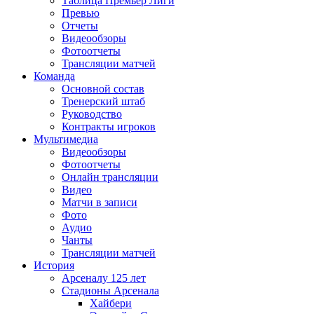
Таблица Премьер Лиги
Превью
Отчеты
Видеообзоры
Фотоотчеты
Трансляции матчей
Команда
Основной состав
Тренерский штаб
Руководство
Контракты игроков
Мультимедиа
Видеообзоры
Фотоотчеты
Онлайн трансляции
Видео
Матчи в записи
Фото
Аудио
Чанты
Трансляции матчей
История
Арсеналу 125 лет
Стадионы Арсенала
Хайбери