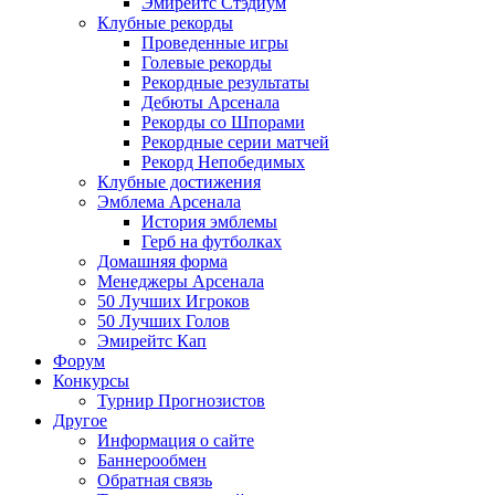
Эмирейтс Стэдиум
Клубные рекорды
Проведенные игры
Голевые рекорды
Рекордные результаты
Дебюты Арсенала
Рекорды со Шпорами
Рекордные серии матчей
Рекорд Непобедимых
Клубные достижения
Эмблема Арсенала
История эмблемы
Герб на футболках
Домашняя форма
Менеджеры Арсенала
50 Лучших Игроков
50 Лучших Голов
Эмирейтс Кап
Форум
Конкурсы
Турнир Прогнозистов
Другое
Информация о сайте
Баннерообмен
Обратная связь