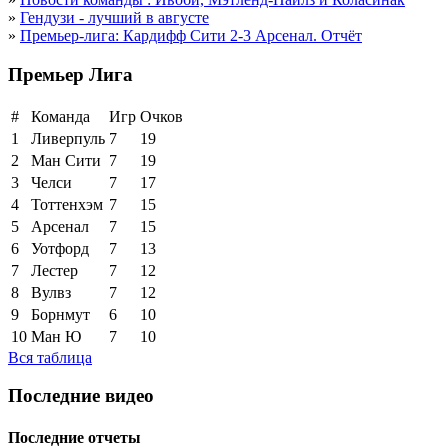
»
Гендузи - лучший в августе
»
Премьер-лига: Кардифф Сити 2-3 Арсенал. Отчёт
Премьер Лига
#
Команда
Игр
Очков
1
Ливерпуль
7
19
2
Ман Сити
7
19
3
Челси
7
17
4
Тоттенхэм
7
15
5
Арсенал
7
15
6
Уотфорд
7
13
7
Лестер
7
12
8
Вулвз
7
12
9
Борнмут
6
10
10
Ман Ю
7
10
Вся таблица
Последние видео
Последние отчеты