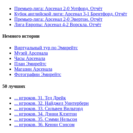
Премьер-лига: Арсенал 2-0 Уотфорд. Отчёт
Кубок английской лиги: Арсенал 3-1 Брентфорд. Отчёт
Премьер-лига: Арсенал 2-0 Эвертон. Отчёт
Лига Европы: Арсенал 4-2 Ворскла. Отчёт
Немного истории
Виртуальный тур по Эмирейтс
Музей Арсенала
Часы Арсенала
План Эмирейтс
Магазин Арсенала
Фотографии Эмирейтс
50 лучших
... игроков. 31. Тед Дрейк
... игроков. 32. Найджел Уинтерберн
... игроков. 33. Сильвен Вильторд
... игроков. 34. Дэнни Клэптон
... игроков. 35. Сэмми Нельсон
... игроков. 36. Кенни Сэнсом