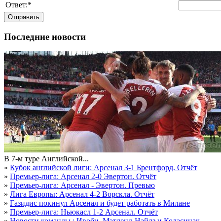
Ответ:
*
Отправить
Последние новости
В 7-м туре Английской...
»
Кубок английской лиги: Арсенал 3-1 Брентфорд. Отчёт
»
Премьер-лига: Арсенал 2-0 Эвертон. Отчёт
»
Премьер-лига: Арсенал - Эвертон. Превью
»
Лига Европы: Арсенал 4-2 Ворскла. Отчёт
»
Газидис покинул Арсенал и будет работать в Милане
»
Премьер-лига: Ньюкасл 1-2 Арсенал. Отчёт
»
Новости команды : Ивоби, Мэтленд-Найлз и Коласинак