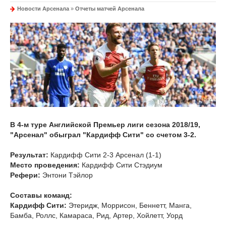
Новости Арсенала
»
Отчеты матчей Арсенала
В 4-м туре Английской Премьер лиги сезона 2018/19,
"Арсенал" обыграл "Кардифф Сити" со счетом 3-2.
Результат:
Кардифф Сити 2-3 Арсенал (1-1)
Место проведения:
Кардифф Сити Стэдиум
Рефери:
Энтони Тэйлор
Составы команд:
Кардифф Сити:
Этеридж, Моррисон, Беннетт, Манга,
Бамба, Роллс, Камараса, Рид, Артер, Хойлетт, Уорд