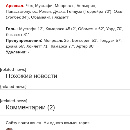
Арсенал:
Чех, Мустафи, Монреаль, Бельерин,
Папастатопулос, Рэмзи, Джака, Гендузи (Торрейра 70'), Озил
(Уэлбек 84'), Обамеянг, Ляказетт
Голы:
Мустафи 12', Камараса 45+2', Обамеянг 62', Уорд 70',
Ляказетт 81'
Предупреждения:
Монреаль 25', Бельерин 51', Гендузи 57',
Джака 66', Хойлетт 71', Камарса 77', Артер 90'
Удаления:
-
[related-news]
Похожие новости
{related-news}
[/related-news]
Комментарии (2)
Сайту почти конец. Ни одного комментария