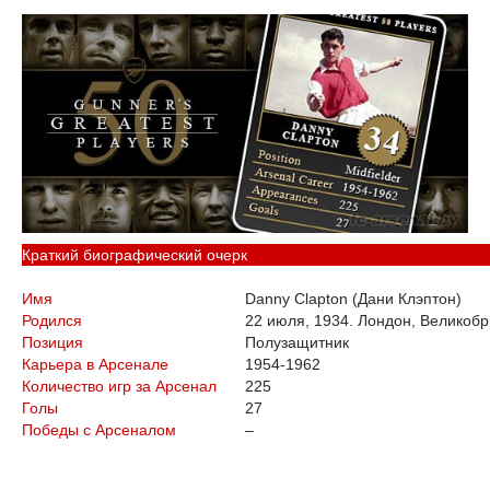
Краткий биографический очерк
Имя
Danny Clapton (Дани Клэптон)
Родился
22 июля, 1934. Лондон, Великоб
Позиция
Полузащитник
Карьера в Арсенале
1954-1962
Количество игр за Арсенал
225
Голы
27
Победы с Арсеналом
–