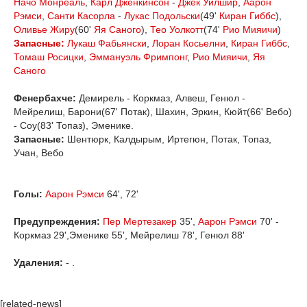
Начо Монреаль
,
Карл Дженкинсон
-
Джек Уилшир
,
Аарон
Рэмси
,
Санти Касорла
-
Лукас Подольски
(49'
Киран Гиббс
),
Оливье Жиру
(60'
Яя Саного
),
Тео Уолкотт
(74'
Рио Мияичи
)
Запасные:
Лукаш Фабьянски
,
Лоран Косьелни
,
Киран Гиббс
,
Томаш Росицки
,
Эммануэль Фримпонг
,
Рио Мияичи
,
Яя
Саного
Фенербахче:
Демирель - Коркмаз, Алвеш, Генюл -
Мейрелиш, Барони(67' Потак), Шахин, Эркин, Кюйт(66' Вебо)
- Соу(83' Топаз), Эменике.
Запасные:
Шентюрк, Калдырым, Иртегюн, Потак, Топаз,
Учан, Вебо
Голы:
Аарон Рэмси
64', 72'
Предупреждения:
Пер Мертезакер
35',
Аарон Рэмси
70' -
Коркмаз 29',Эменике 55', Мейрелиш 78', Генюл 88'
Удаления:
- .
[related-news]