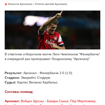
Новости Арсенала
»
Отчеты матчей Арсенала
В ответном отборочном матче Лиги Чемпионов "Фенербахче"
в очередной раз проигрывает Лондонскому "Арсеналу"
Результат:
Арсенал - Фенербахче 2:0 (1:0).
Стадион:
Эмирейтс Стэдиум.
Судья:
Карлос Веласко Карбальо.
Составы команд:
Арсенал:
Войцех Щесны
-
Бакари Санья
,
Пер Мертезакер
,