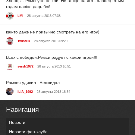
Хлопцы - Рэмсі ўжо не той. Не ганіце на яго - хлопец гэтым
годам павіне даць бой.
LMI
28 августа 2013 07:38
как-то даже не привычно смотреть на его игру)
TwisteR
28 августа 2013 09:29
Всех с победой,Ремси радует с кажой игрой!!!
sersh1972
28 августа 2013 10:51
Рамзея удивил . Неожидал .
ILIA_1992
28 августа 2013 18:34
Навигация
Новости
Новости фан-клуба