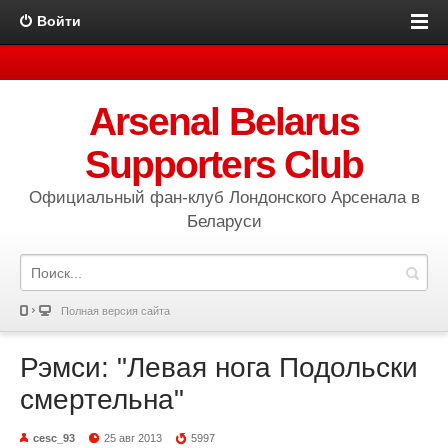
Войти
Arsenal Belarus
Supporters Club
Официальный фан-клуб Лондонского Арсенала в
Беларуси
Полная версия сайта
Рэмси: "Левая нога Подольски
смертельна"
cesc_93
25 авг 2013
5997