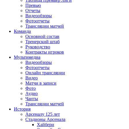
Таблица Премьер Лиги
Превью
Отчеты
Видеообзоры
Фотоотчеты
Трансляции матчей
Команда
Основной состав
Тренерский штаб
Руководство
Контракты игроков
Мультимедиа
Видеообзоры
Фотоотчеты
Онлайн трансляции
Видео
Матчи в записи
Фото
Аудио
Чанты
Трансляции матчей
История
Арсеналу 125 лет
Стадионы Арсенала
Хайбери