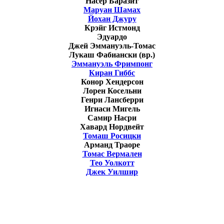
Насер Баразит
Маруан Шамах
Йохан Джуру
Крэйг Истмонд
Эдуардо
Джей Эммануэль-Томас
Лукаш Фабиански (вр.)
Эммануэль Фримпонг
Киран Гиббс
Конор Хендерсон
Лорен Косельни
Генри Лансберри
Игнаси Мигель
Самир Насри
Хавард Нордвейт
Томаш Росицки
Арманд Траоре
Томас Вермален
Тео Уолкотт
Джек Уилшир