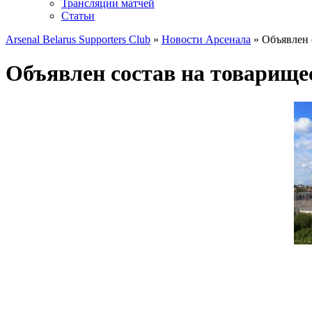
Трансляции матчей
Статьи
Arsenal Belarus Supporters Club
»
Новости Арсенала
» Объявлен 
Объявлен состав на товарище