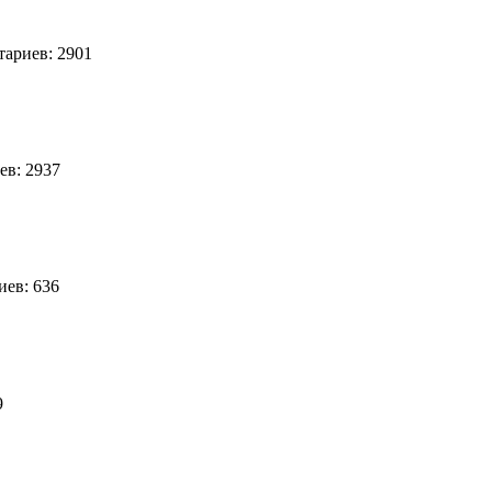
ариев: 2901
в: 2937
ев: 636
89