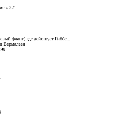
иев: 221
евый фланг) где действует Гиббс...
 и Вермалеен
899
73
39