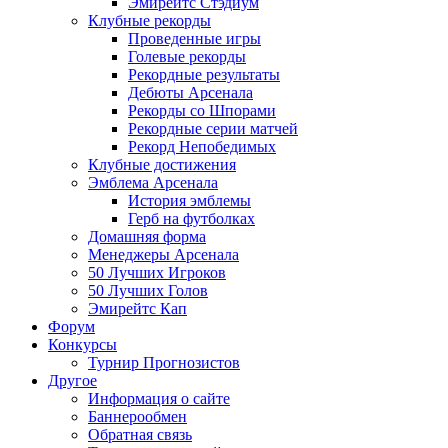
Эмирейтс Стэдиум
Клубные рекорды
Проведенные игры
Голевые рекорды
Рекордные результаты
Дебюты Арсенала
Рекорды со Шпорами
Рекордные серии матчей
Рекорд Непобедимых
Клубные достижения
Эмблема Арсенала
История эмблемы
Герб на футболках
Домашняя форма
Менеджеры Арсенала
50 Лучших Игроков
50 Лучших Голов
Эмирейтс Кап
Форум
Конкурсы
Турнир Прогнозистов
Другое
Информация о сайте
Баннерообмен
Обратная связь