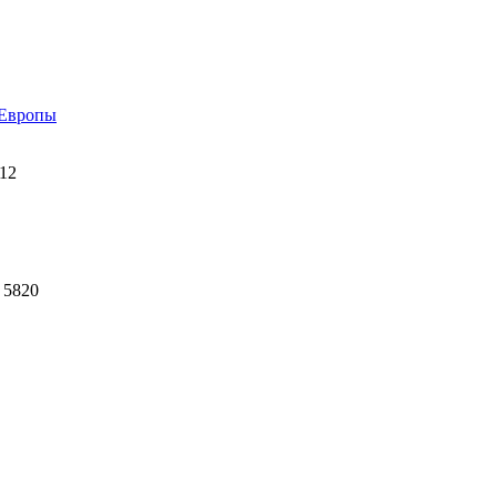
 Европы
112
 5820