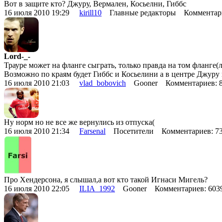
Вот в защите кто? Джуру, Вермален, Косьелни, Гиббс
16 июля 2010 19:29
kirill10
Главные редакторы Комментар
Lord-_-
Трауре может на фланге сыграть, только правда на том фланге(л
Возможно по краям будет Гиббс и Косьелини а в центре Джуру
16 июля 2010 21:03
vlad_bobovich
Gooner Комментариев: 
Ну норм но не все же вернулись из отпуска(
16 июля 2010 21:34
Farsenal
Посетители Комментариев: 
Про Хендерсона, я слышал,а вот кто такой Игнаси Мигель?
16 июля 2010 22:05
ILIA_1992
Gooner Комментариев: 60