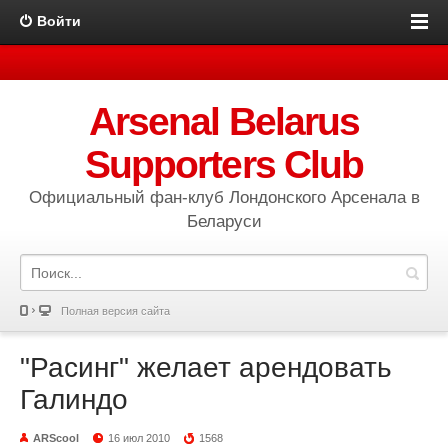
Войти
Arsenal Belarus
Supporters Club
Официальный фан-клуб Лондонского Арсенала в
Беларуси
Полная версия сайта
"Расинг" желает арендовать
Галиндо
ARScool
16 июл 2010
1568