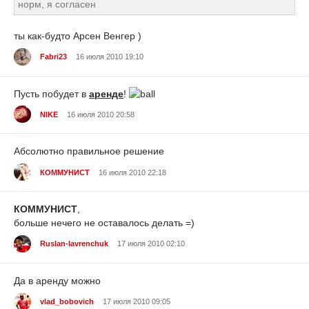
норм, я согласен
ты как-будто Арсен Венгер )
Fabri23
16 июля 2010 19:10
Пусть побудет в
аренде
!
NIKE
16 июля 2010 20:58
Абсолютно правильное решение
КОММУНИСТ
16 июля 2010 22:18
КОММУНИСТ
,
больше нечего не оставалось делать =)
Ruslan-lavrenchuk
17 июля 2010 02:10
Да в аренду можно
vlad_bobovich
17 июля 2010 09:05