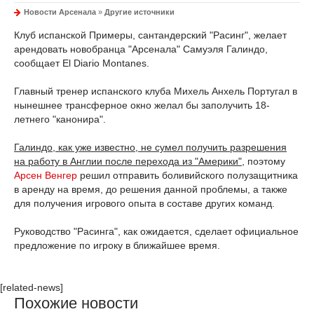
Новости Арсенала
»
Другие источники
Клуб испанской Примеры, сантандерский "Расинг", желает
арендовать новобранца "Арсенала" Самуэля Галиндо,
сообщает El Diario Montanes.
Главный тренер испанского клуба Михель Анхель Португал в
нынешнее трансферное окно желал бы заполучить 18-
летнего "канонира".
Галиндо, как уже известно, не сумел получить разрешения
на работу в Англии после перехода из "Америки"
, поэтому
Арсен Венгер
решил отправить боливийского полузащитника
в аренду на время, до решения данной проблемы, а также
для получения игрового опыта в составе других команд.
Руководство "Расинга", как ожидается, сделает официальное
предложение по игроку в ближайшее время.
[related-news]
Похожие новости