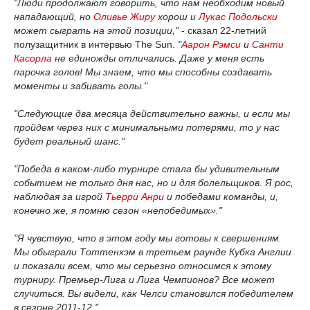
"Люди продолжают говорить, что нам необходим новый
нападающий, но
Оливье Жиру
хорош и
Лукас Подольски
может сыграть на этой позиции,"
- сказал 22-летний
полузащитник в интервью The Sun.
"
Аарон Рэмси
и
Санти
Касорла
не единожды отличались. Даже у меня есть
парочка голов! Мы знаем, что мы способны создавать
моменты и забивать голы."
"Следующие два месяца действительно важны, и если мы
пройдем через них с минимальными потерями, то у нас
будет реальный шанс."
"Победа в каком-либо турнире стала бы удивительным
событием не только дня нас, но и для болельщиков. Я рос,
наблюдая за игрой
Тьерри Анри
и победами команды, и,
конечно же, я помню сезон «непобедимых»."
"Я чувствую, что в этом году мы готовы к свершениям.
Мы обыграли Тоттенхэм в третьем раунде Кубка Англии
и показали всем, что мы серьезно относимся к этому
турниру. Премьер-Лига и Лига Чемпионов? Все может
случиться. Вы видели, как Челси становился победителем
в сезоне 2011-12."