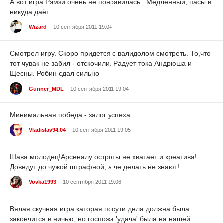
А вот игра Рэмзи очень не понравилась...Медленный, пасы в
никуда даёт.
Wizard
10 сентября 2011 19:04
Смотрел игру. Скоро придется с валидолом смотреть. То,что
тот чувак не забил - отскочили. Радует тока Андрюша и
Щесны. Робин сдал сильно
Gunner_MDL
10 сентября 2011 19:04
Минимальная победа - залог успеха.
Vladislav94.04
10 сентября 2011 19:05
Шава молодец!Арсеналу остроты не хватает и креатива!
Доведут до чужой штрафной, а че делать не знают!
Vovka1993
10 сентября 2011 19:06
Вялая скучная игра каторая посути дела должна была
закончится в ничью, но госпожа 'удача' была на нашей