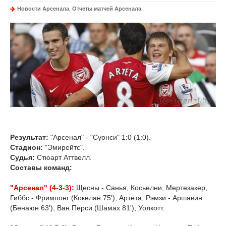
Новости Арсенала
,
Отчеты матчей Арсенала
Результат:
"Арсенал" - "Суонси" 1:0 (1:0).
Стадион:
"Эмирейтс".
Судья:
Стюарт Аттвелл.
Составы команд:
"Арсенал" (4-3-3):
Щесны - Санья, Косьелни, Мертезакер,
Гиббс - Фримпонг (Кокелан 75'), Артета, Рэмзи - Аршавин
(Бенаюн 63'), Ван Перси (Шамах 81'), Уолкотт.