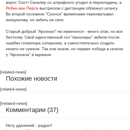
ворот. Скотт Синклер со штрафного угодил в перекладину, а
Робин ван Перси
выстрелом с дистанции облизнул штангу.
Во второй половине "Суонси" временами перехватывал
инициативу, но забить не смог.
Старый добрый "Арсенал" не изменился - много атак, но все
бестолку. Свой единственный гол "канониры" забили после
ошибки голкипера соперника, а самостоятельно создать
ничего не сумели. Так или иначе, но первая победа в сезоне
у "Арсенала" в кармане.
[related-news]
Похожие новости
{related-news}
[/related-news]
Комментарии (37)
Нету удалений - радует!