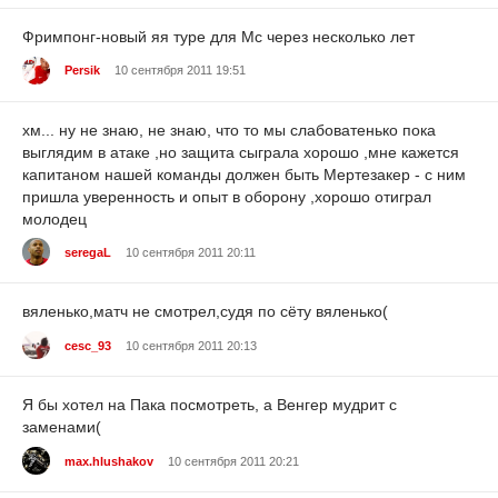
Фримпонг-новый яя туре для Мс через несколько лет
Persik
10 сентября 2011 19:51
хм... ну не знаю, не знаю, что то мы слабоватенько пока
выглядим в атаке ,но защита сыграла хорошо ,мне кажется
капитаном нашей команды должен быть Мертезакер - с ним
пришла уверенность и опыт в оборону ,хорошо отиграл
молодец
seregaL
10 сентября 2011 20:11
вяленько,матч не смотрел,судя по сёту вяленько(
cesc_93
10 сентября 2011 20:13
Я бы хотел на Пака посмотреть, а Венгер мудрит с
заменами(
max.hlushakov
10 сентября 2011 20:21