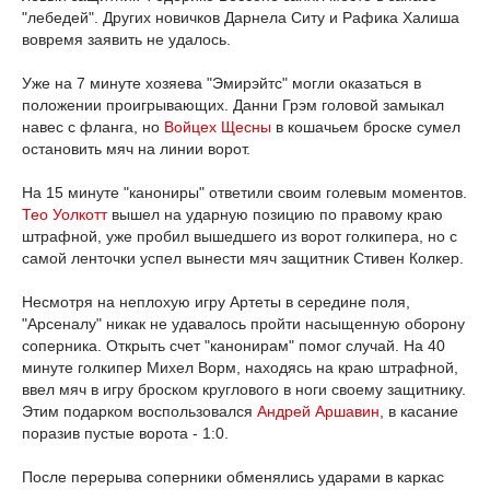
"лебедей". Других новичков Дарнела Ситу и Рафика Халиша
вовремя заявить не удалось.
Уже на 7 минуте хозяева "Эмирэйтс" могли оказаться в
положении проигрывающих. Данни Грэм головой замыкал
навес с фланга, но
Войцех Щесны
в кошачьем броске сумел
остановить мяч на линии ворот.
На 15 минуте "канониры" ответили своим голевым моментов.
Тео Уолкотт
вышел на ударную позицию по правому краю
штрафной, уже пробил вышедшего из ворот голкипера, но с
самой ленточки успел вынести мяч защитник Стивен Колкер.
Несмотря на неплохую игру Артеты в середине поля,
"Арсеналу" никак не удавалось пройти насыщенную оборону
соперника. Открыть счет "канонирам" помог случай. На 40
минуте голкипер Михел Ворм, находясь на краю штрафной,
ввел мяч в игру броском круглового в ноги своему защитнику.
Этим подарком воспользовался
Андрей Аршавин
, в касание
поразив пустые ворота - 1:0.
После перерыва соперники обменялись ударами в каркас