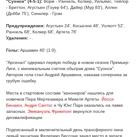
"Суонси" (4-5-1):
Ворм - Ранхель, Колкер, Уильямс, Тейлор
- Бриттон, Агустьен (Гоуер 64'), Дайер (Мур 83'), Аллен
(Добби 75'), Синклер - Грэм.
Предупреждения:
Агустьен 24', Косьелни 48', Уолкотт 52',
Ранхель 68', Колкер 68', Артета 78'
Удаления:
- .
Голы:
Аршавин 40' (1:0).
"Арсенал" одержал первую победу в новом сезоне Премьер-
Лиги, с минимальным счетом обыграв дома "Суонси".
Автором гола стал Андрей Аршавина, наказав соперника за
грубую ошибку.
Места в стартовом составе "канониров" нашлись для
новичков Пера Мертезакера и Микеля Артеты.
Йосси
Бенаюн
,
Андре Сантос
и Чу Юнг Парк оказались на лавке
запасных.
Эммануэль Фримпонг
вернулся после
дисквалификации.
Подписанный в заключительный день трансферного окна
левый защитник Федерико Бессоне занял место в запасе