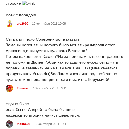
стороне
Всех с победой!!!
ars2010
10 сентября 2011 19:09
Сыграли плохо!Соперник мог наказать!
Замены непонятны!нафига было менять разыгравшегося
Аршавина,и выпускать нулевого Бенаюна?
Потом нахрен этот Коклен?Из-за него нам чуть со штрафного
не положили!Далее Робмн как то здал его нужно было чуть
пораньше заменить не на шамаха а на Пака(мне кажеться
продуктивней было бы)Вообщем я конечно рад победе,но
чуствует моя попа неприятности в матче с Боруссией!
Forward
10 сентября 2011 19:11
скучно было...
если бы не Андрей то было бы ничья
надеюсь во вторник начнут шевелится.
malina03
10 сентября 2011 19:11