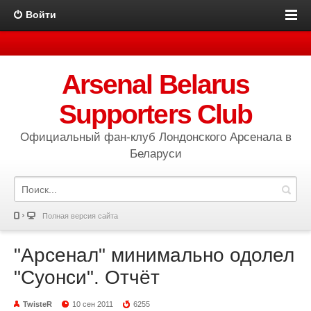
Войти
Arsenal Belarus
Supporters Club
Официальный фан-клуб Лондонского Арсенала в
Беларуси
Полная версия сайта
"Арсенал" минимально одолел
"Суонси". Отчёт
TwisteR
10 сен 2011
6255