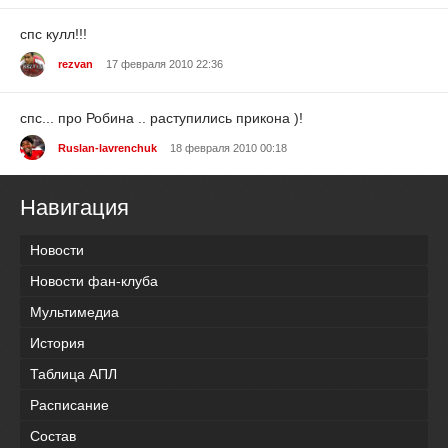
спс кулл!!!
rezvan
17 февраля 2010 22:36
спс... про Робина .. раступились прикона )!
Ruslan-lavrenchuk
18 февраля 2010 00:18
Навигация
Новости
Новости фан-клуба
Мультимедиа
История
Таблица АПЛ
Расписание
Состав