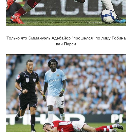
Только что Эммануэль Адебайор "прошелся" по лицу Робина
ван Перси