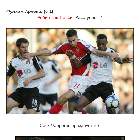
Фулхэм-Арсенал(0-1)
Робин ван Перси
:"Расступись.."
Сеск Фабрегас празднует гол