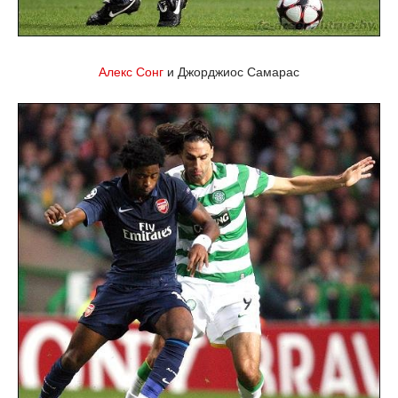
Алекс Сонг
и Джорджиос Самарас