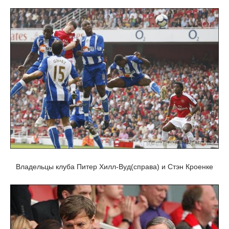
Владельцы клуба Питер Хилл-Вуд(справа) и Стэн Кроенке