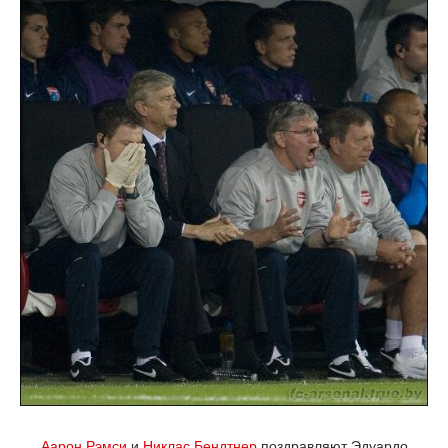
Аарон Рэмси
и
Никлас Бендтнер
поздравляют Эдуардо