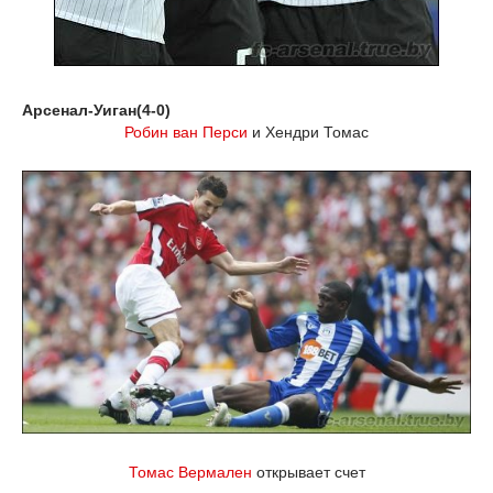
Арсенал-Уиган(4-0)
Робин ван Перси
и Хендри Томас
Томас Вермален
открывает счет