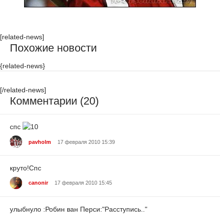
[related-news]
Похожие новости
{related-news}
[/related-news]
Комментарии (20)
спс
pavholm
17 февраля 2010 15:39
круто!Спс
canonir
17 февраля 2010 15:45
улыбнуло :Робин ван Перси:"Расступись.."