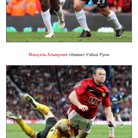
Мануэль Альмуния
сбивает Уэйна Руни