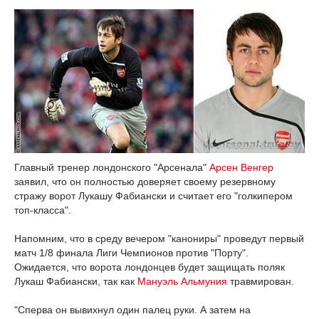
Главный тренер лондонского "Арсенала"
Арсен Венгер
заявил, что он полностью доверяет своему резервному
стражу ворот Лукашу Фабиански и считает его "голкипером
топ-класса".
Напомним, что в среду вечером "канониры" проведут первый
матч 1/8 финала Лиги Чемпионов против "Порту".
Ожидается, что ворота лондонцев будет защищать поляк
Лукаш Фабиански, так как
Мануэль Альмуния
травмирован.
"Сперва он вывихнул один палец руки. А затем на