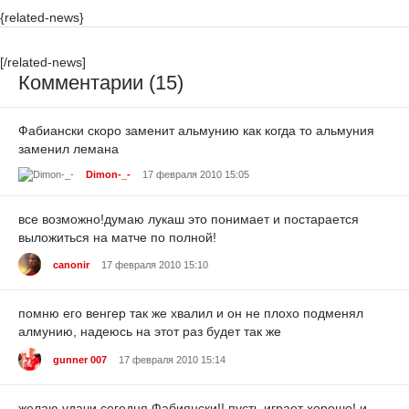
{related-news}
[/related-news]
Комментарии (15)
Фабиански скоро заменит альмунию как когда то альмуния
заменил лемана
Dimon-_-
17 февраля 2010 15:05
все возможно!думаю лукаш это понимает и постарается
выложиться на матче по полной!
canonir
17 февраля 2010 15:10
помню его венгер так же хвалил и он не плохо подменял
алмунию, надеюсь на этот раз будет так же
gunner 007
17 февраля 2010 15:14
желаю удачи сегодня Фабиянски!! пусть играет хорошо! и