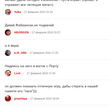
отражает все летящие мячи=)
Yulka
17 февраля 2010 15:14
Давай,Фабиански,не подкачай
ABORIGEN
17 февраля 2010 15:37
и я верю
ILIA_1992
17 февраля 2010 17:25
Надеюсь на него в матче с Порту
Lord-_-
17 февраля 2010 17:44
он должен показать отличную игру, дабы стереть в нашей
памяти его "лаги")))
gluphilipp
17 февраля 2010 18:04