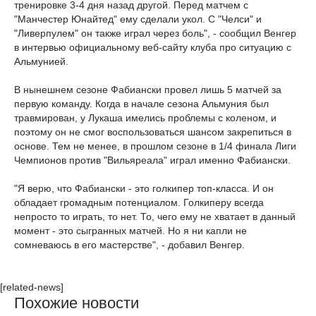
тренировке 3-4 дня назад другой. Перед матчем с
"Манчестер Юнайтед" ему сделали укол. С "Челси" и
"Ливерпулем" он также играл через боль", - сообщил Венгер
в интервью официальному веб-сайту клуба про ситуацию с
Альмунией.
В нынешнем сезоне Фабиански провел лишь 5 матчей за
первую команду. Когда в начале сезона Альмуния был
травмирован, у Лукаша имелись проблемы с коленом, и
поэтому он не смог воспользоваться шансом закрепиться в
основе. Тем не менее, в прошлом сезоне в 1/4 финала Лиги
Чемпионов против "Вильяреала" играл именно Фабиански.
"Я верю, что Фабиански - это голкипер топ-класса. И он
обладает громадным потенциалом. Голкиперу всегда
непросто то играть, то нет. То, чего ему не хватает в данный
момент - это сыгранных матчей. Но я ни капли не
сомневаюсь в его мастерстве", - добавил Венгер.
[related-news]
Похожие новости