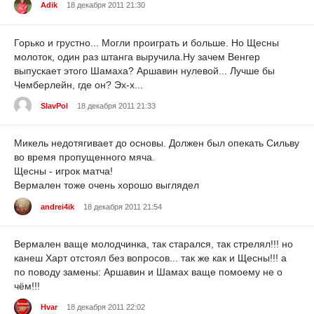
Adik
18 декабря 2011 21:30
Горько и грустно... Могли проиграть и больше. Но Щесны
молоток, один раз штанга выручила.Ну зачем Венгер
выпускает этого Шамаха? Аршавин нулевой... Лучше бы
Чемберлейн, где он? Эх-х...
SlavPol
18 декабря 2011 21:33
Микель недотягивает до основы. Должен был опекать Сильву
во время пропущенного мяча.
Щесны - игрок матча!
Вермален тоже очень хорошо выглядел
andrei4ik
18 декабря 2011 21:54
Вермален ваще молодчинка, так старался, так стрелял!!! но
канеш Харт отстоял без вопросов... так же как и Щесны!!! а
по поводу замены: Аршавин и Шамах ваще помоему не о
чём!!!
Hvar
18 декабря 2011 22:02