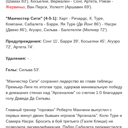
(Шамах 83'), Косьелни, Вермален - Сонг, Артета, Рэмзи -
Жервиньо
, Ван Перси, Уолкотт (Аршавин 69').
"Манчестер Сити" (4-5-1):
Харт - Ричардс, К. Туре,
Компани, Сабалета - Бэрри, Яя Туре (Де Йонг 86') - Насри
(Джеко 86'), Агуэро, Сильва - Балотелли (Милнер 72').
Предупреждения:
Сонг 11', Барри 39', Косьелни 45', Агуэро
72', Артета 74'.
Удаления:
- .
Голы:
Сильва 53'.
"Манчестер Сити" сохранил лидерство во главе таблицы
Премьер-Лиги по итогам тура, одержав минимальную победу
в домашних стенах над "Арсеналом" со счетом 1:0 благодаря
голу Давида Да Сильвы.
Главный тренер "горожан" Роберто Манчини выпустил с
первых минут двоих бывших игроков "Арсенала": Коло Туре и
Самира Насри. Бросить в бой третьего (Гаэля Клиши) не
позволила дисквалификация. Пабло Сабалета переместился