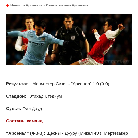
Новости Арсенала
»
Отчеты матчей Арсенала
Результат:
"Манчестер Сити" - "Арсенал" 1:0 (0:0).
Стадион:
"Этихад Стэдиум".
Судья:
Фил Дауд.
Составы команд:
"Арсенал" (4-3-3):
Щесны - Джуру (Микел 49'), Мертезакер