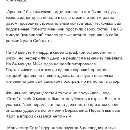
голландца.
"Арсенал" был вынужден идти вперед, а это было на руку
хозяевам, которые попали в свою стихию и могли раз за
разом проводить стремительные контратаки. Несколько раз
подопечные Роберто Манчини простили своих гостей. На 66
минуте "канониров" спасла только штанга, приняв на себя
дальний удар Сабалеты.
На 78 минуте Ричардс в своей штрафной остановил мяч
рукой, но рефери Фил Дауд не решился назначить пенальти.
На 84 минуте Мика едва не реабилитировался.
Подключившись в атаку он сделал хороший прострел,
который правда не нашел адресата, а спустя несколько
мгновений уже сам замыкал прострел, но не попал в створ.
Финишного штура у гостей толком не получилось, ведь
"Сити" в любой момент был готов убежать в отрыв. Все, что
удалось "канонирам", это пара дальних, но при этом очень
опасных ударов в исполнении Вермалена. Первый выловил
Харт, а второй оказался неточным.
"Манчестер Сити" одержал первую за 3 последних матча