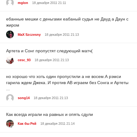
mglon
18 декабря 2011 21:11
ебанные мешки с деньгами еабаный судья не Дауд а Даун с
жиром
MaX Szczesny
18 декабря 2011 21:13
Артета и Сонг пропустят следующий матч(
cesc_93
18 декабря 2011 21:13
но хорошо что хоть один пропустили а не восем.А рэмси
гарила ждем Джека..И против АВ играем без Сонга и Артеты
...
song14
18 декабря 2011 21:13
Как всегда играли на равных и опять сдули
Как бы Рей
18 декабря 2011 21:14