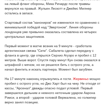
на левый фланг обороны, Мика Ричардс после травмы
вернулся на правый. Жульен Лескотт и Джеймс Милнер
остались в запасе.
Стартовый состав "канониров" не изменился по сравнению с
минимальной победой над "Эвертоном". Линия обороны
лондонцев уже привычно оказалась составлена из четырех
центральных защитников.
Первый момент в матче возник на 9 минуте - сработала
аргентинская связка "Сити". Сабалета сделал передачу с
фланга в центр, где открылся Серхио Агуэро и пробил с 12
метров. Выше ворот. Спустя пару минут Кун снова оказался в
штрафной с мячом, но не решился бить с острого угла, а
начал финтить и искать партнера. Момент был загублен.
На 17 минуте наконец огрызнулись и гости.
Жервиньо
мощно
пробил с острого угла, но Джо Харт был на чеку. Не отходя от
кассы, "Арсенал" дважды опасно подал угловой. Первый
завершился дальним и немного неточным ударом Аарона
Рэмси, а второй - ударом головой Вермалена, но голкипер
верно занял позицию.