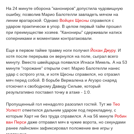
На 24 минуте оборона "канониров" допустила чудовищную
ошибку, позволив Марио Балотелли завладеть мячом на
линии вратарской. Однако
Войцех Щесны
справился с
ударом практически в упор. В целом первый тайм прошел
при преимуществе хозяев. "Канониры" сдерживали натиск
соперниками и моментами контратаковали.
Еще в первом тайме травму ноги получил
Йохан Джуру
. И
хотя после перерыва он вернулся на поле, сыграл всего
минуту. Вместо швейцарца появился Игнаси Микель. А на 53
минуте "горожане" открыли счет. Марио Балотелли нанес
удар с острого угла, и хотя Щесны справился, но отразил
мяч перед собой. В борьбе Вермалена и Агуэро снаряд
отскочил к свободному Давиду Сильве, который
результативно поставил точку в атаке - 1:0.
Пропущенный гол ненадолго разозлил гостей. Тут же
Тео
Уолкотт
отметился дальним ударом под перекладину, с
которым Харт не без труда справился. А на 56 минуте
Робин
ван Перси
даже отправил мяч в чужие ворота, но секундами
ранее лайнсмен зафиксировал положение вне игры у