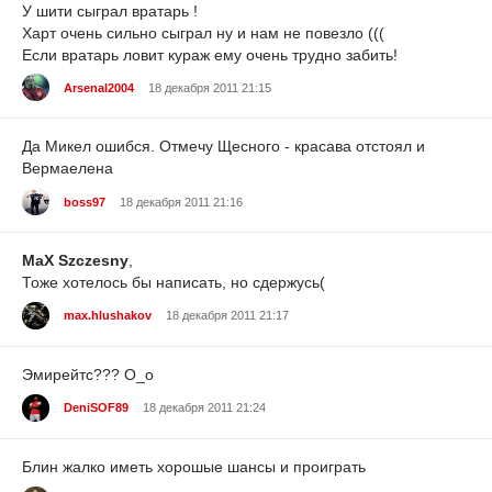
У шити сыграл вратарь !
Харт очень сильно сыграл ну и нам не повезло (((
Если вратарь ловит кураж ему очень трудно забить!
Arsenal2004
18 декабря 2011 21:15
Да Микел ошибся. Отмечу Щесного - красава отстоял и
Вермаелена
boss97
18 декабря 2011 21:16
MaX Szczesny
,
Тоже хотелось бы написать, но сдержусь(
max.hlushakov
18 декабря 2011 21:17
Эмирейтс??? О_о
DeniSOF89
18 декабря 2011 21:24
Блин жалко иметь хорошые шансы и проиграть