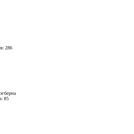
в: 286
лэгберна
в: 85