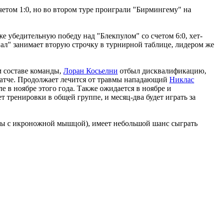
етом 1:0, но во втором туре проиграли "Бирмингему" на
же убедительную победу над "Блекпулом" со счетом 6:0, хет-
нал" занимает вторую строчку в турнирной таблице, лидером же
м составе команды,
Лоран Косьелни
отбыл дисквалификацию,
в матче. Продолжает лечится от травмы нападающий
Никлас
 в ноябре этого года. Также ожидается в ноябре и
 тренировки в общей группе, и месяц-два будет играть за
емы с икроножной мышцой), имеет небольшой шанс сыграть