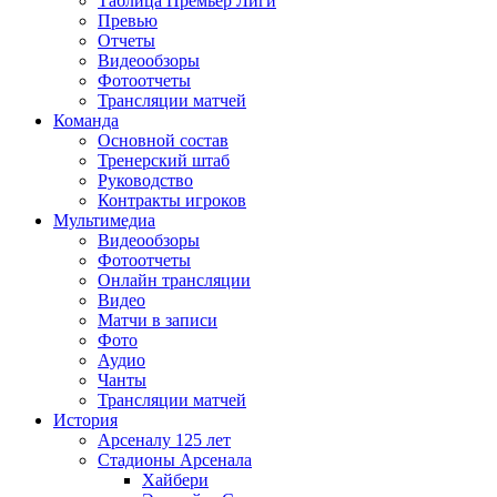
Таблица Премьер Лиги
Превью
Отчеты
Видеообзоры
Фотоотчеты
Трансляции матчей
Команда
Основной состав
Тренерский штаб
Руководство
Контракты игроков
Мультимедиа
Видеообзоры
Фотоотчеты
Онлайн трансляции
Видео
Матчи в записи
Фото
Аудио
Чанты
Трансляции матчей
История
Арсеналу 125 лет
Стадионы Арсенала
Хайбери