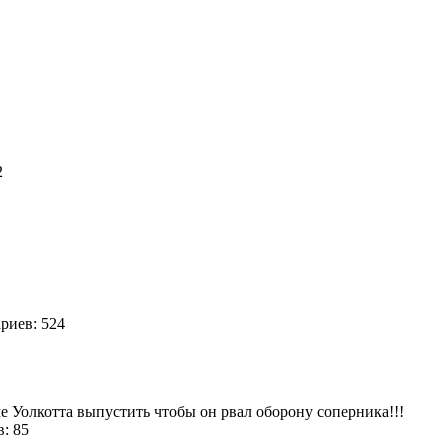
92
иев: 524
е Уолкотта выпустить чтобы он рвал оборону соперника!!!
в: 85