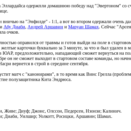
ма Эллардайса одержпли домашнюю победу над "Эвертоном" со сч
ице.
 вничью на "Энфилде" - 1:1, а вот во втором одержали очень да
ли
Абу Диаби
,
Андрей Аршавин
и
Маруан Шамах
. Сейчас "Арсе
яла очков.
олностью оправился от травмы и готов выйди на поле в стартово
е желтые карточки буквально за 3 минуте, за что и был удален 
в ЮАР, предлоложительно, нападающий сможет вернуться на поле
е он не сможет выходит в стартовом составе команды, но начнет
сри вернется в строй в середине сентября.
стит матч с "канонирами", в то время как Винс Грелла (пробл
астие полузащитника Кита Эндрюса.
н, Живе; Диуф; Джонс, Олссон, Педерсен, Нзонзи; Калинич.
и; Диаби, Уилшир; Уолкотт, Росицки, Аршавин; Шамах.