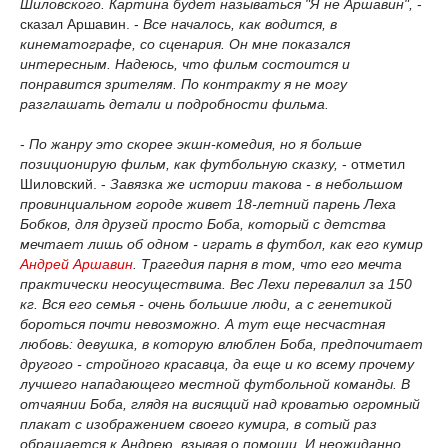
Шиловского. Картина будет называться "Я не Аршавин",
-
сказал Аршавин. -
Все началось, как водится, в
кинематографе, со сценария. Он мне показался
интересным. Надеюсь, что фильм состоится и
понравится зрителям. По контракту я не могу
разглашать детали и подробности фильма.
-
По жанру это скорее экшн-комедия, но я больше
позиционирую фильм, как футбольную сказку,
- отметил
Шиловский. -
Завязка же истории такова - в небольшом
провинциальном городе живет 18-летний парень Леха
Бобков, для друзей просто Боба, который с детства
мечтает лишь об одном - играть в футбол, как его кумир
Андрей Аршавин
. Трагедия парня в том, что его мечта
практически неосуществима. Вес Лехи перевалил за 150
кг. Вся его семья - очень большие люди, а с генетикой
бороться почти невозможно. А тут еще несчастная
любовь: девушка, в которую влюблен Боба, предпочитает
другого - стройного красавца, да еще и ко всему прочему
лучшего нападающего местной футбольной команды. В
отчаянии Боба, глядя на висящий над кроватью огромный
плакат с изображением своего кумира, в сотый раз
обращается к Андрею, взывая о помощи. И неожиданно