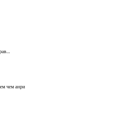
ав...
щем чем анри