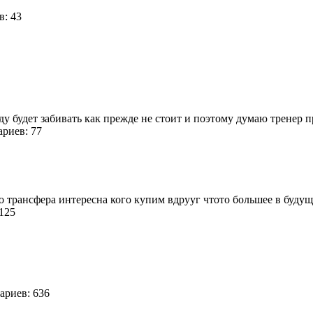
в: 43
нду будет забивать как прежде не стоит и поэтому думаю тренер пр
риев: 77
о трансфера интересна кого купим вдрууг чтото большее в буду
 125
риев: 636