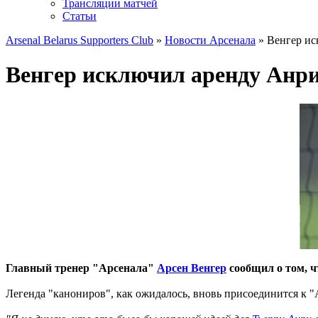
Трансляции матчей
Статьи
Arsenal Belarus Supporters Club
»
Новости Арсенала
» Венгер ис
Венгер исключил аренду Анр
Главный тренер "Арсенала"
Арсен Венгер
сообщил о том, ч
Легенда "канониров", как ожидалось, вновь присоединится к 