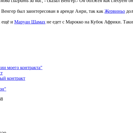
нова сыграть за нас,
- сказал Венгер.-
Он должен как следует о
 Венгер был заинтересован в аренде Анри, так как
Жервиньо
дол
а ещё и
Маруан Шамах
не едет с Марокко на Кубок Африки. Таки
ии моего контракта"
кт
ый контракт
он"
88