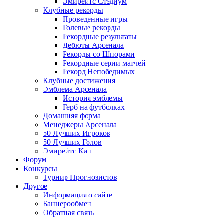
Эмирейтс Стэдиум
Клубные рекорды
Проведенные игры
Голевые рекорды
Рекордные результаты
Дебюты Арсенала
Рекорды со Шпорами
Рекордные серии матчей
Рекорд Непобедимых
Клубные достижения
Эмблема Арсенала
История эмблемы
Герб на футболках
Домашняя форма
Менеджеры Арсенала
50 Лучших Игроков
50 Лучших Голов
Эмирейтс Кап
Форум
Конкурсы
Турнир Прогнозистов
Другое
Информация о сайте
Баннерообмен
Обратная связь