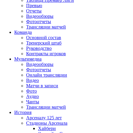
Таблица Премьер Лиги
Превью
Отчеты
Видеообзоры
Фотоотчеты
Трансляции матчей
Команда
Основной состав
Тренерский штаб
Руководство
Контракты игроков
Мультимедиа
Видеообзоры
Фотоотчеты
Онлайн трансляции
Видео
Матчи в записи
Фото
Аудио
Чанты
Трансляции матчей
История
Арсеналу 125 лет
Стадионы Арсенала
Хайбери