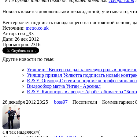
"Я не думаю, что это было бы хорошей идеей для
Тьерри Анри
с
Новость кажется довольно-таки неожиданной, учитывая то, что
Венгер хочет подписать нападающего на постоянной основе, д
Источник:
metro.co.uk
Автор: cesc_93
Дата: 26 дек 2012
Просмотров: 2316
Другие новости по теме:
Уилшир: "Венгер сыграл ключевую роль в подписан
Уилшир призвал Уолкотта подписать новый контра
R & Y. Ормонд-Оттевилл подписал профессиональн
Видеообзор матча Уиган - Арсенал
R & Y. Канониры в аренде: Афобе забивает за "Болт
26 декабря 2012 23:25
boss97
Посетители Комментариев: 
а я так надеялся=(