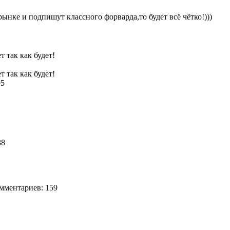
 рынке и подпишут классного форварда,то будет всё чётко!)))
7
т так как будет!
т так как будет!
95
38
ментариев: 159