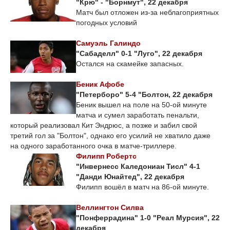
"Крю" - "Борнмут", 22 декабря
Матч был отложен из-за неблагоприятных
погодных условий
Самуэль Галиндо
"Сабаделл" 0-1 "Луго", 22 декабря
Остался на скамейке запасных.
Беник Афобе
"Петерборо" 5-4 "Болтон, 22 декабря
Беник вышел на поле на 50-ой минуте
матча и сумел заработать пенальти,
который реализовал Кит Эндрюс, а позже и забил свой
третий гол за "Болтон", однако его усилий не хватило даже
на одного заработанного очка в матче-триллере.
Филипп Робертс
"Инвернесс Каледониан Тисл" 4-1
"Данди Юнайтед", 22 декабря
Филипп вошёл в матч на 86-ой минуте.
Веллингтон Силва
"Понферрадина" 1-0 "Реал Мурсия", 22
декабря