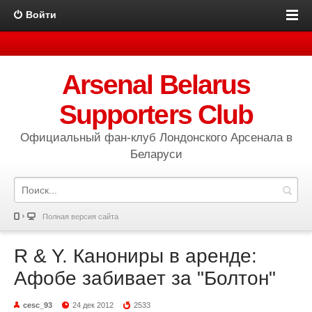
Войти
Arsenal Belarus
Supporters Club
Официальный фан-клуб Лондонского Арсенала в
Беларуси
Полная версия сайта
R & Y. Канониры в аренде:
Афобе забивает за "Болтон"
cesc_93
24 дек 2012
2533