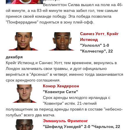
Веллинтгтон Силва вышел на поле на 46-
ой минуте, а на 83-ей минуте матча забил гол, тем самым
принеся своей команде победу. Эта победа позволила
"Понферрадине" подняться в зону плей-офф.
Санчез Уотт
,
Крэйг
Истмонд
"Уолсолл" 1-0
"Колчестер", 22
декабря
Крейг Истмонд и Санчес Уотт, тем временем, вернулись в
Лондон залечивать свои травмы, и дуэт официально
вернёться в "Арсенал" в четверг, именно тогда заканчивается
срок арендного соглашения.
Конор Хендерсон
"Ковентри Сити"
Срок аренды молодого ирландца с
"Ковентри" истёк. 21-летний
полузащитник за период аренды провёл в составе "небесно-
голубых" всего два матча.
Эммануэль Фримпонг
"Шефилд Уэнсдей" 2-0 "Чарльтон, 22