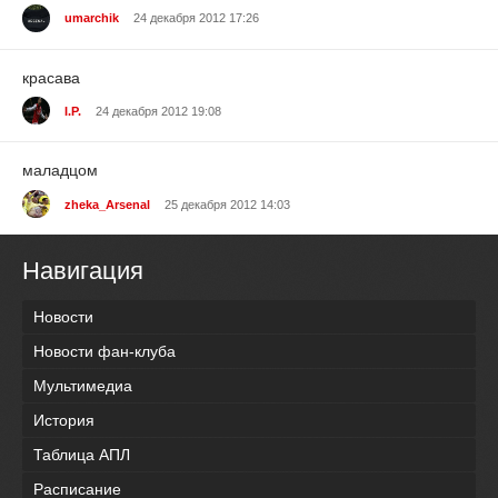
umarchik
24 декабря 2012 17:26
красава
I.P.
24 декабря 2012 19:08
маладцом
zheka_Arsenal
25 декабря 2012 14:03
Навигация
Новости
Новости фан-клуба
Мультимедиа
История
Таблица АПЛ
Расписание