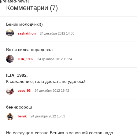
[/related-news]
Комментарии (7)
Беник молодчик!))
sashatihon
24 декабря 2012 14:55
Вот и силва порадовал.
ILIA_1992
24 декабря 2012 15:24
ILIA_1992
,
К сожалению, гола достать не удалось!
cesc_93
24 декабря 2012 15:42
беник хорош
benik
24 декабря 2012 15:53
На следущем сезоне Беника в основной состав надо