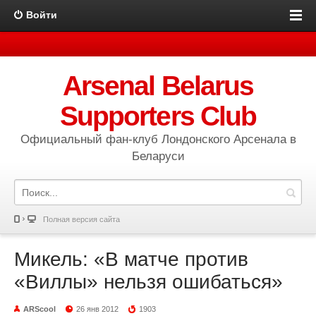
Войти
Arsenal Belarus
Supporters Club
Официальный фан-клуб Лондонского Арсенала в
Беларуси
Полная версия сайта
Микель: «В матче против
«Виллы» нельзя ошибаться»
ARScool
26 янв 2012
1903