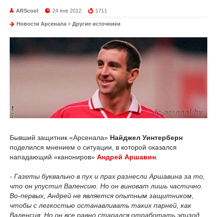
ARScool
24 янв 2012
1711
Новости Арсенала
»
Другие источники
Бывший защитник «Арсенала»
Найджел Уинтерберн
поделился мнением о ситуации, в которой оказался
нападающий «канониров»
Андрей Аршавин
.
- Газеты буквально в пух и прах разнесли Аршавина за то,
что он упустил Валенсию. Но он виноват лишь частично.
Во-первых, Андрей не является опытным защитником,
чтобы с легкостью останавливать таких парней, как
Валенсия. Но он все равно старался отработать эпизод