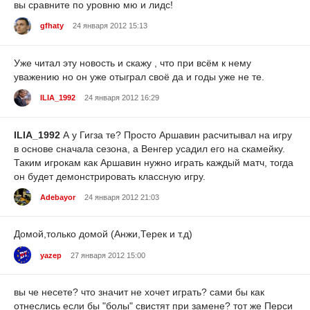
вы сравните по уровню мю и лидс!
gfhaty
24 января 2012 15:13
Уже читал эту новость и скажу , что при всём к нему
уважению но он уже отыграл своё да и годы уже не те.
ILIA_1992
24 января 2012 16:29
ILIA_1992
А у Гигза те? Просто Аршавин расчитывал на игру
в основе сначала сезона, а Венгер усадил его на скамейку.
Таким игрокам как Аршавин нужно играть каждый матч, тогда
он будет демонстрировать классную игру.
Adebayor
24 января 2012 21:03
Домой,только домой (Анжи,Терек и т.д)
yazep
27 января 2012 15:00
вы че несете? что значит не хочет играть? сами бы как
отнеслись если бы "болы" свистят при замене? тот же Перси