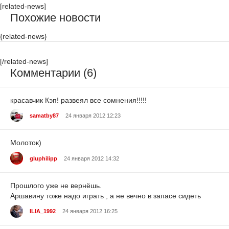
[related-news]
Похожие новости
{related-news}
[/related-news]
Комментарии (6)
красавчик Кэп! развеял все сомнения!!!!!
samatby87
24 января 2012 12:23
Молоток)
gluphilipp
24 января 2012 14:32
Прошлого уже не вернёшь.
Аршавину тоже надо играть , а не вечно в запасе сидеть
ILIA_1992
24 января 2012 16:25