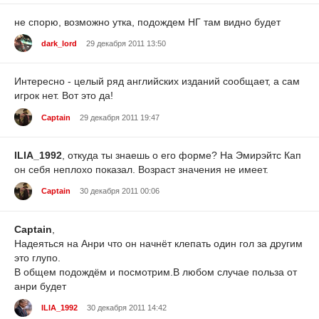
не спорю, возможно утка, подождем НГ там видно будет
dark_lord
29 декабря 2011 13:50
Интересно - целый ряд английских изданий сообщает, а сам
игрок нет. Вот это да!
Captain
29 декабря 2011 19:47
ILIA_1992
, откуда ты знаешь о его форме? На Эмирэйтс Кап
он себя неплохо показал. Возраст значения не имеет.
Captain
30 декабря 2011 00:06
Captain
,
Надеяться на Анри что он начнёт клепать один гол за другим
это глупо.
В общем подождём и посмотрим.В любом случае польза от
анри будет
ILIA_1992
30 декабря 2011 14:42