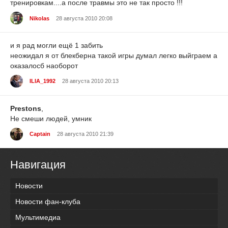
тренировкам....а после травмы это не так просто !!!
Nikolas
28 августа 2010 20:08
и я рад могли ещё 1 забить
неожидал я от блекберна такой игры думал легко выйграем а
оказалосб наоборот
ILIA_1992
28 августа 2010 20:13
Prestons
,
Не смеши людей, умник
Captain
28 августа 2010 21:39
Навигация
Новости
Новости фан-клуба
Мультимедиа