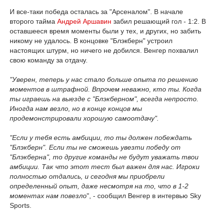
И все-таки победа осталась за "Арсеналом". В начале
второго тайма
Андрей Аршавин
забил решающий гол - 1:2. В
оставшееся время моменты были у тех, и других, но забить
никому не удалось. В концовке "Блэкберн" устроил
настоящих штурм, но ничего не добился. Венгер похвалил
свою команду за отдачу.
"Уверен, теперь у нас стало больше опыта по решению
моментов в штрафной. Впрочем неважно, кто ты. Когда
ты играешь на выезде с "Блэкберном", всегда непросто.
Иногда нам везло, но в конце концов мы
продемонстрировали хорошую самоотдачу".
"Если у тебя есть амбиции, то ты должен побеждать
"Блэкберн". Если ты не сможешь увезти победу от
"Блэкберна", то другие команды не будут уважать твои
амбиции. Так что этот тест был важен для нас. Игроки
полностью отдались, и сегодня мы приобрели
определенный опыт, даже несмотря на то, что в 1-2
моментах нам повезло
", - сообщил Венгер в интервью Sky
Sports.