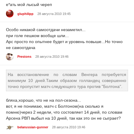
е*ать мой лысый череп
gluphilipp
28 августа 2010 19:45
Особо никакой самоотдачи незаметил...
при голе пешком вообще шли...
Арс просто по опытнее будет и уровень повыше...Но точно
не самоотдача
Prestons
28 августа 2010 19:46
На восстановление по словам Венгера потребуется
минимум 10 дней.Таким образом голландец совершенно
точно пропустит матч следующего тура против "Болтона".
бляха,хорошо, что не на пол-сезона...
вот, я не понимаю, матч с Болтоном(на сколько я
помню)через 2 недели, что состовляет 14 дней, по словам
Арсена РВП выбыл на 10 дней, так как это он не сыграет?
belarussian-gunner
28 августа 2010 19:46