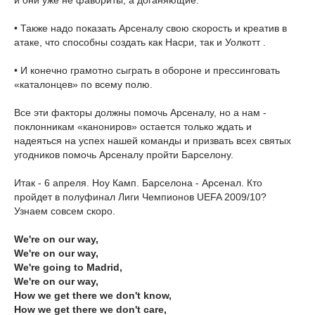
и они уже не фавориты, а доганяющие.
• Также надо показать Арсеналу свою скорость и креатив в
атаке, что способны создать как Насри, так и Уолкотт .
• И конечно грамотно сыграть в обороне и прессинговать
«каталонцев» по всему полю.
Все эти факторы должны помочь Арсеналу, но а нам -
поклонникам «канониров» остается только ждать и
надеяться на успех нашей команды и призвать всех святых
угодников помочь Арсеналу пройти Барселону.
Итак - 6 апреля. Ноу Камп. Барселона - Арсенал. Кто
пройдет в полуфинал Лиги Чемпионов UEFA 2009/10?
Узнаем совсем скоро.
We're on our way,
We're on our way,
We're going to Madrid,
We're on our way,
How we get there we don't know,
How we get there we don't care,