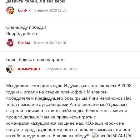
Давайте парни, я в вас верю
Lord-_-
5 апреля 2010 17:53
Очень жду победы!
Вперёд ребята !
Rio Sta
5 апреля 2010 18:18
Блин, боюсь я наших травм...
КОММУНИСТ
5 апреля 2010 18:33
Мы должны сотворить чудо.Я думаю,мы это сделаем.В 2008
году мы играли на стадии плей-офф с Миланом-
победителем предыдущего розыгрыша Лиги Чемпионов.Нас
тогда называли аутсайдерами.А что сделали мы?Дома мы
сыграли вничью,а в гостях забили два безответных мяча и
прошли дальше.Нам не привыкать играть с
командами,кажущимися мощнее нас.
НО
,наши игроки не
пасуют перед трудностями,они на поле доказывают,что они
из себя представляют.Я верю в победу!!!
[/b]