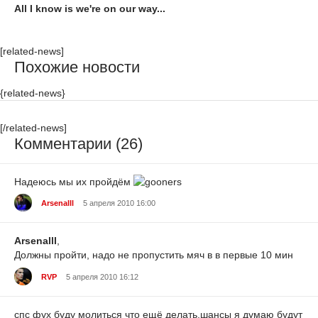
All I know is we're on our way...
[related-news]
Похожие новости
{related-news}
[/related-news]
Комментарии (26)
Надеюсь мы их пройдём
Arsenalll
5 апреля 2010 16:00
Arsenalll
,
Должны пройти, надо не пропустить мяч в в первые 10 мин
RVP
5 апреля 2010 16:12
спс фух буду молиться что ещё делать,шансы я думаю будут