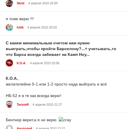
Skrid
4 апреля 2010 20:50
я тоже верю !!!
hAlk
4 апреля 2010 20:53
С каким минимальным счетом нам нужно
выиграть,чтобы пройти Барселону?...+ учитывать,то
что Барса всегда забивает на Камп Ноу...
К.О.А.
4 апреля 2010 20:56
К.О.А.
,
желателейне 0-1 или 1-2 просто нада выйграть и всё
НБ-52 я в тя как всегда верю!
TwisteR
4 апреля 2010 21:27
Бентнер верит,а я не верю.
Анатолий
4 апреля 2010 21:51