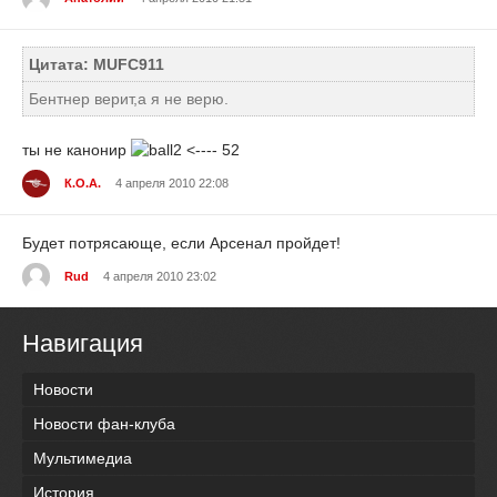
Цитата: MUFC911
Бентнер верит,а я не верю.
ты не канонир
<---- 52
К.О.А.
4 апреля 2010 22:08
Будет потрясающе, если Арсенал пройдет!
Rud
4 апреля 2010 23:02
Навигация
Новости
Новости фан-клуба
Мультимедиа
История