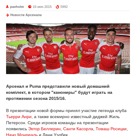
pavholm
16 июн 2015
5992
Новости Арсенала
Арсенал и Puma представили новый домашний
комплект, в котором "канониры" будут играть на
протяжении сезона 2015/16.
В презентации новой формы принял участие легенда клуба
Тьерри Анри
, а также всемирно известный диджей Жиль
Петерсон. Среди игроков команды на презентации
появились
Эктор Беллерин
,
Санти Касорла
,
Томаш Росицки
,
Начо Монреаль
и Дани Уэлбек.