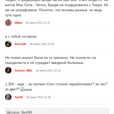
матче Ман Сити - Челси, Бридж не поздоровался с Терри. Их
же не штрафовали. Понятно, что мотивы разные, но ведь
суть одна.
Maksi
26 июня 2011 21:37
я с тобой согласен
beni krik
26 июня 2011 21:45
Не пожал,значит были на то причины. Не похож он на
скандалиста и не страдает звездной болезнью.
Gunner_MDL
26 июня 2011 22:12
1,355 - мда... за сколько Сонг столько зарабатывает? за час?
за два??
SorfiX
26 июня 2011 22:36
Цитата: SorfiX