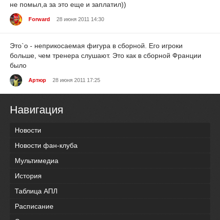
не помыл,а за это еще и заплатил))
Forward
28 июня 2011 14:30
Это`о - неприкосаемая фигура в сборной. Его игроки
больше, чем тренера слушают. Это как в сборной Франции
было
Артюр
28 июня 2011 17:25
Навигация
Новости
Новости фан-клуба
Мультимедиа
История
Таблица АПЛ
Расписание