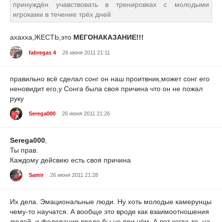
принуждён учавствовать в тренировках с молодыми
игроками в течение трёх дней
ахахха,ЖЕСТЬ,это
МЕГОНАКАЗАНИЕ!!!
fabregas 4
26 июня 2011 21:11
правильно всё сделал сонг он наш проитвник,может сонг его
неновидит его,у Сонга была своя причина что он не пожал
руку
Serega000
26 июня 2011 21:26
Serega000
,
Ты прав.
Каждому дейсвию есть своя причина
Samir
26 июня 2011 21:28
Их дела. Эмациональные люди. Ну хоть молодые камерунцы
чему-то научатся. А вообще это вроде как взаимоотношения
людей, и федерация вроде бы не при чём. А вот когда-то, на