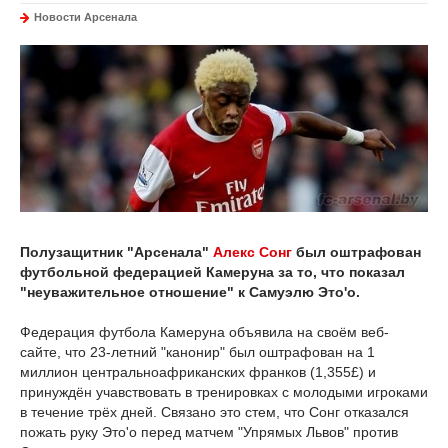
Новости Арсенала
Полузащитник "Арсенала"
Алекс Сонг
был оштрафован
футбольной федерацией Камеруна за то, что показал
"неуважительное отношение" к Самуэлю Это'о.
Федерация футбола Камеруна объявила на своём веб-
сайте, что 23-летний "канонир" был оштрафован на 1
миллион центральноафриканских франков (1,355£) и
принуждён учавствовать в тренировках с молодыми игроками
в течение трёх дней. Связано это стем, что Сонг отказался
пожать руку Это'о перед матчем "Упрямых Львов" против