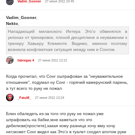
Vadim_Gooner
27 июня 2011 10:45
Vadim_Gooner
,
Nekto
,
Нападающий миланского Интера Это'о обвинялся в
уклонах от тренировок, плохой дисциплине и неуважении к
тренеру Хавьеру Клементе. Видимо, именно поэтому
возникла конфликтная ситуация между ним и Сонгом.
fabregas 4
27 июня 2011 13:21
Когда прочитал, что Сонг оштрафован за "неуважительное
отношение", подумал ну Сонг - горячий камерунский парень,
а тут всего то руку не пожал.
_FatuM_
27 июня 2011 13:24
Блин обаледеть из-за того что руку не пожал.уже
штрафовать на бабки,мне кажеться что это
дибилизм(простите),какая кому разница хочу жму хочу
нет,может Сонг видел как Это'о в туалет сходил апотом руки