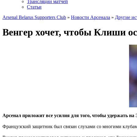
Трансляции матчей
Статьи
Arsenal Belarus Supporters Club
»
Новости Арсенала
»
Другие ис
Венгер хочет, чтобы Клиши о
Арсенал приложит все усилия для того, чтобы удержать на
Французский защитник был связан слухами со многими клубами