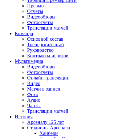
Таблица Премьер Лиги
Превью
Отчеты
Видеообзоры
Фотоотчеты
Трансляции матчей
Команда
Основной состав
Тренерский штаб
Руководство
Контракты игроков
Мультимедиа
Видеообзоры
Фотоотчеты
Онлайн трансляции
Видео
Матчи в записи
Фото
Аудио
Чанты
Трансляции матчей
История
Арсеналу 125 лет
Стадионы Арсенала
Хайбери