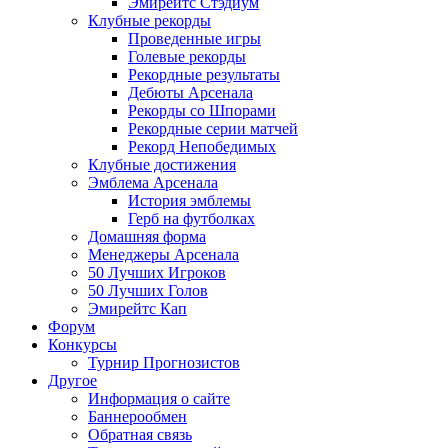
Эмирейтс Стэдиум
Клубные рекорды
Проведенные игры
Голевые рекорды
Рекордные результаты
Дебюты Арсенала
Рекорды со Шпорами
Рекордные серии матчей
Рекорд Непобедимых
Клубные достижения
Эмблема Арсенала
История эмблемы
Герб на футболках
Домашняя форма
Менеджеры Арсенала
50 Лучших Игроков
50 Лучших Голов
Эмирейтс Кап
Форум
Конкурсы
Турнир Прогнозистов
Другое
Информация о сайте
Баннерообмен
Обратная связь