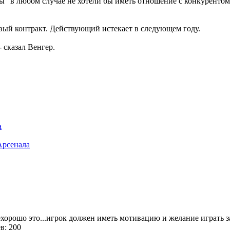
 в любом случае не хотели бы иметь отношение с конкурентом п
новый контракт. Действующий истекает в следующем году.
- сказал Венгер.
а
Арсенала
0
ехорошо это...игрок должен иметь мотивацию и желание играть з
в: 200