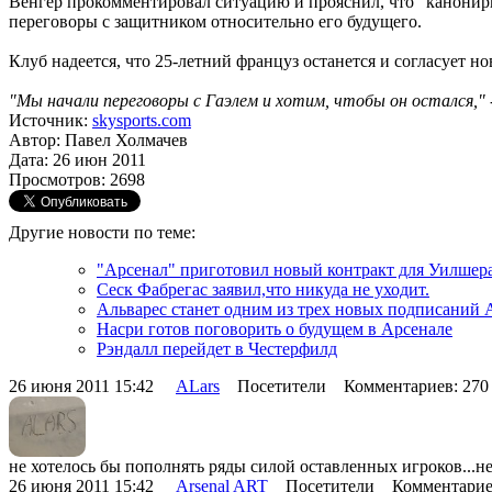
Венгер прокомментировал ситуацию и прояснил, что "канониры"
переговоры с защитником относительно его будущего.
Клуб надеется, что 25-летний француз останется и согласует 
"Мы начали переговоры с Гаэлем и хотим, чтобы он остался,"
Источник:
skysports.com
Автор: Павел Холмачев
Дата: 26 июн 2011
Просмотров: 2698
Другие новости по теме:
"Арсенал" приготовил новый контракт для Уилшер
Сеск Фабрегас заявил,что никуда не уходит.
Альварес станет одним из трех новых подписаний 
Насри готов поговорить о будущем в Арсенале
Рэндалл перейдет в Честерфилд
26 июня 2011 15:42
ALars
Посетители Комментариев: 27
не хотелось бы пополнять ряды силой оставленных игроков...н
26 июня 2011 15:42
Arsenal ART
Посетители Комментарие