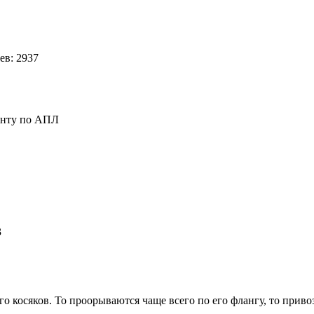
в: 2937
ренту по АПЛ
73
го косяков. То проорываются чаще всего по его флангу, то приво