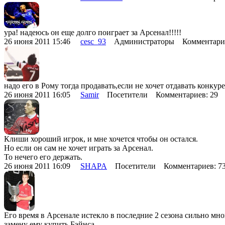
ура! надеюсь он еще долго поиграет за Арсенал!!!!!
26 июня 2011 15:46
cesc_93
Администраторы Комментарие
надо его в Рому тогда продавать,если не хочет отдавать конку
26 июня 2011 16:05
Samir
Посетители Комментариев: 29
Клиши хороший игрок, и мне хочется чтобы он остался.
Но если он сам не хочет играть за Арсенал.
То нечего его держать.
26 июня 2011 16:09
SHAPA
Посетители Комментариев: 
Его время в Арсенале истекло в последние 2 сезона сильно мно
замену ему купить Бэйнса.