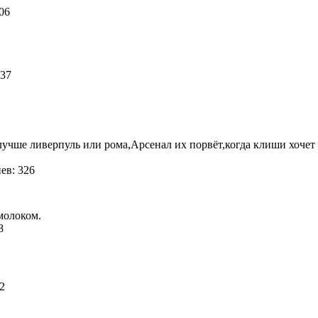
106
 37
лучше ливерпуль или рома,Арсенал их порвёт,когда клиши хочет 
ев: 326
 молоком.
38
72