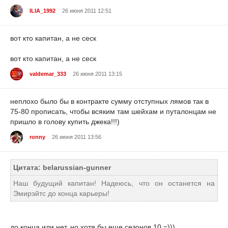
ILIA_1992
26 июня 2011 12:51
вот кто капитан, а не сеск
вот кто капитан, а не сеск
valdemar_333
26 июня 2011 13:15
неплохо было бы в контракте сумму отступных лямов так в
75-80 прописать, чтобы всяким там шейхам и путалонцам не
пришло в голову купить джека!!!)
ronny
26 июня 2011 13:56
Цитата: belarussian-gunner
Наш будущий капитан! Надеюсь, что он останется на
Эмирэйтс до конца карьеры!
до конца или нет. но хотя бы еще сезонов 10 =)))