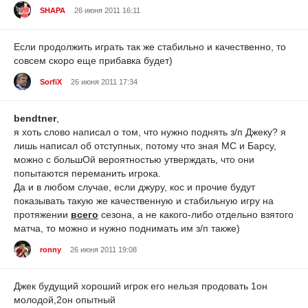
SHAPA
26 июня 2011 16:11
Если продолжить играть так же стабильно и качественно, то
совсем скоро еще прибавка будет)
SorfiX
26 июня 2011 17:34
bendtner
,
я хоть слово написал о том, что нужно поднять з/п Джеку? я
лишь написал об отступных, потому что зная МС и Барсу,
можно с большОй вероятностью утверждать, что они
попытаются переманить игрока.
Да и в любом случае, если джуру, кос и прочие будут
показывать такую же качественную и стабильную игру на
протяжении
всего
сезона, а не какого-либо отдельно взятого
матча, то можно и нужно поднимать им з/п также)
ronny
26 июня 2011 19:08
Джек будущий хороший игрок его нельзя продовать 1он
молодой,2он опытный