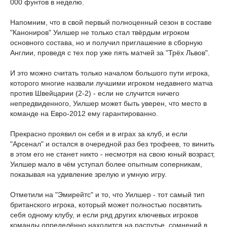
000 фунтов в неделю.
Напомним, что в свой первый полноценный сезон в составе
"Канониров" Уилшер не только стал твёрдым игроком
основного состава, но и получил приглашение в сборную
Англии, проведя с тех пор уже пять матчей за "Трёх Львов".
И это можно считать только началом большого пути игрока,
которого многие назвали лучшими игроком недавнего матча
против Швейцарии (2-2) - если не случится ничего
непредвиденного, Уилшер может быть уверен, что место в
команде на Евро-2012 ему гарантированно.
Прекрасно проявил он себя и в играх за клуб, и если
"Арсенал" и остался в очередной раз без трофеев, то винить
в этом его не станет никто - несмотря на свою юный возраст,
Уилшер мало в чём уступал более опытным соперникам,
показывая на удивление зрелую и умную игру.
Отметили на "Эмирейтс" и то, что Уилшер - тот самый тип
британского игрока, который может полностью посвятить
себя одному клубу, и если ряд других ключевых игроков
команды определённо находится на распутье, сомнений в