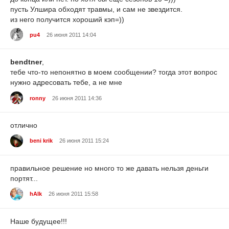
пусть Улшира обходят травмы, и сам не звездится.
из него получится хороший кэп=))
pu4
26 июня 2011 14:04
bendtner
,
тебе что-то непонятно в моем сообщении? тогда этот вопрос
нужно адресовать тебе, а не мне
ronny
26 июня 2011 14:36
отлично
beni krik
26 июня 2011 15:24
правильное решение но много то же давать нельзя деньги
портят...
hAlk
26 июня 2011 15:58
Наше будущее!!!