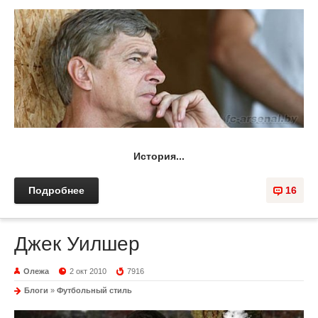
История...
Подробнее
16
Джек Уилшер
Олежа
2 окт 2010
7916
Блоги
»
Футбольный стиль