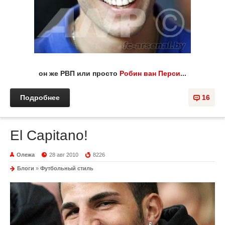
он же РВП или просто
Робин ван Перси
...
Подробнее
16
El Capitano!
Олежа
28 авг 2010
8226
Блоги
»
Футбольный стиль