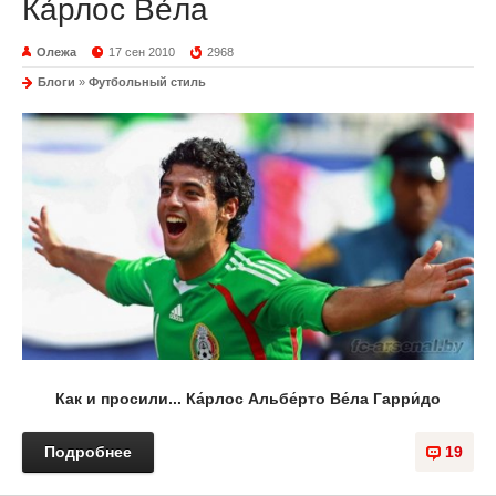
Ка́рлос Ве́ла
Олежа
17 сен 2010
2968
Блоги
»
Футбольный стиль
Как и просили... Ка́рлос Альбе́рто Ве́ла Гарри́до
Подробнее
19