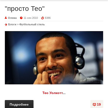
"просто Тео"
Олежа
11 сен 2010
6386
Блоги
»
Футбольный стиль
Тео Уолкотт
...
Подробнее
19