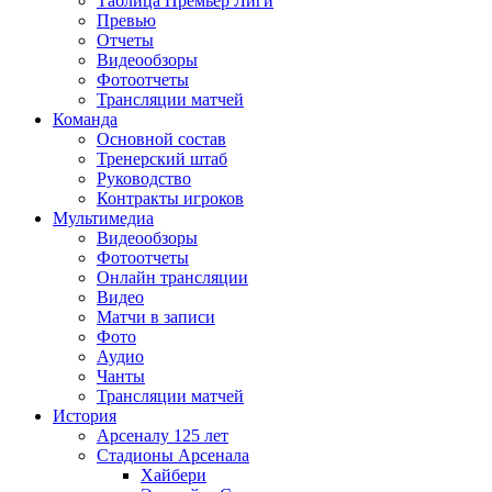
Таблица Премьер Лиги
Превью
Отчеты
Видеообзоры
Фотоотчеты
Трансляции матчей
Команда
Основной состав
Тренерский штаб
Руководство
Контракты игроков
Мультимедиа
Видеообзоры
Фотоотчеты
Онлайн трансляции
Видео
Матчи в записи
Фото
Аудио
Чанты
Трансляции матчей
История
Арсеналу 125 лет
Стадионы Арсенала
Хайбери