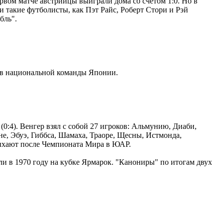
рвом матче австрийцы выиграли дома со счётом 1:0. Но в
и такие футболисты, как Пэт Райс, Роберт Стори и Рэй
бль".
тив национальной команды Японии.
0:4). Венгер взял с собой 27 игроков: Альмунию, Диаби,
е, Эбуэ, Гиббса, Шамаха, Траоре, Щесны, Истмонда,
ыхают после Чемпионата Мира в ЮАР.
ли в 1970 году на кубке Ярмарок. "Канониры" по итогам двух