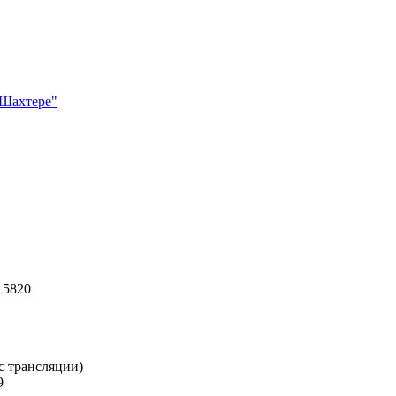
"Шахтере"
5
 5820
с трансляции)
89