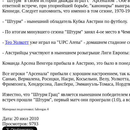
- "Штурм" в своей истории дважды играл с "Арсеналом". Обе в
ответной встрече, при упорнейшей борьбе, "канониры" выиграл
Кеннеди. Следует напомнить, что именно в том сезоне, 1970-19
- "Штурм" - нынешний обладатель Кубка Австрии по футболу.
- По итогам минувшего сезона "Штурм" занял 4-ое место в Че
-
Тео Уолкотт
уже играл на "UPC Arena" - домашнем стадионе с
- Австрийцы участвуют в нынешнем розыгрыше Лиги Европы: о
Команда Арсена Венгера прибыла в Австрию, это было в понед
Все игроки "Арсенала" прибыли с хорошим настроением, так ка
Санью, Вермалена, Росицки, Насри, Косьельни, Велу, Уолкотт
Фримпонга, Хендерсона, Лансбери, Эммануэль-Томаса, Нордтв
Известно, что "Штурм Грац" является нынешним победителем к
встреч прошли "Штурм", первый матч они проиграли (1:0), а во
Материал подготовил: fabregas 4
Дата: 20 июл 2010
Просмотров: 9793