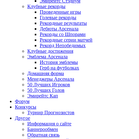
Эмирейтс Стэдиум
Клубные рекорды
Проведенные игры
Голевые рекорды
Рекордные результаты
Дебюты Арсенала
Рекорды со Шпорами
Рекордные серии матчей
Рекорд Непобедимых
Клубные достижения
Эмблема Арсенала
История эмблемы
Герб на футболках
Домашняя форма
Менеджеры Арсенала
50 Лучших Игроков
50 Лучших Голов
Эмирейтс Кап
Форум
Конкурсы
Турнир Прогнозистов
Другое
Информация о сайте
Баннерообмен
Обратная связь