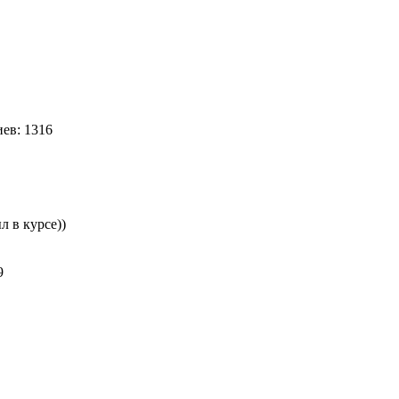
ев: 1316
л в курсе))
89