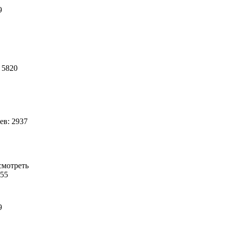
39
 5820
в: 2937
исмотреть
 55
89