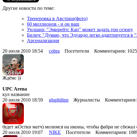
Другие новости по теме:
Тренеровка в Австрии(фото)
60 миллионов - и он ваш
Уилшир: "Эмирейтс Кап" может задать тон сезону
Билич: "Думаю, что Эдуардо легко адаптируется в 
Арсенализация
20 июля 2010 18:54
cobra
Посетители Комментариев: 102
Ждёмс ))
UPC Arena
кул название
20 июля 2010 18:59
gluphilipp
Журналисты Комментариев:
будет жОстки матч) молимся на иконы, чтобы фабри не сбежал 
20 июля 2010 19:07
NIKE
Посетители Комментариев: 10