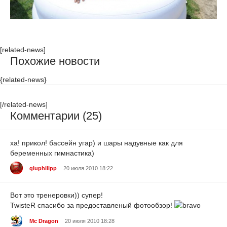
[related-news]
Похожие новости
{related-news}
[/related-news]
Комментарии (25)
ха! прикол! бассейн угар) и шары надувные как для
беременных гимнастика)
gluphilipp
20 июля 2010 18:22
Вот это тренеровки)) супер!
TwisteR спасибо за предоставленый фотообзор!
Mc Dragon
20 июля 2010 18:28