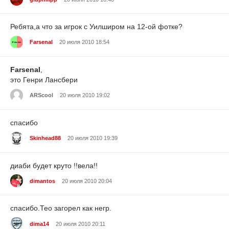
Ребята,а что за игрок с Уилширом на 12-ой фотке?
Farsenal
20 июля 2010 18:54
Farsenal
,
это Генри Лансбери
ARScool
20 июля 2010 19:02
спасибо
Skinhead88
20 июля 2010 19:39
диаби будет круто !!вела!!
dimantos
20 июля 2010 20:04
спасибо.Тео загорел как негр.
dima14
20 июля 2010 20:11