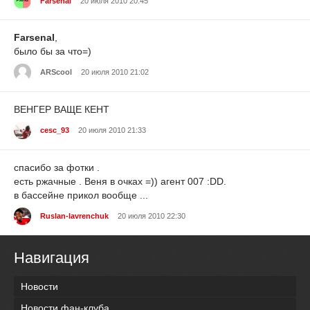
Farsenal
20 июля 2010 20:45
Farsenal
,
было бы за что=)
ARScool
20 июля 2010 21:02
ВЕНГЕР ВАЩЕ КЕНТ
cesc_93
20 июля 2010 21:33
спасибо за фотки .
есть ржачные . Веня в очках =)) агент 007 :DD.
в бассейне прикол вообще ...
Ruslan-lavrenchuk
20 июля 2010 22:30
Навигация
Новости
Новости фан-клуба