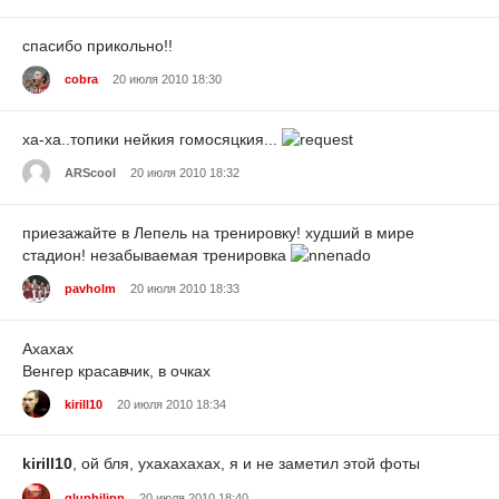
спасибо прикольно!!
cobra
20 июля 2010 18:30
ха-ха..топики нейкия гомосяцкия...
ARScool
20 июля 2010 18:32
приезажайте в Лепель на тренировку! худший в мире
стадион! незабываемая тренировка
pavholm
20 июля 2010 18:33
Ахахах
Венгер красавчик, в очках
kirill10
20 июля 2010 18:34
kirill10
, ой бля, ухахахахах, я и не заметил этой фоты
gluphilipp
20 июля 2010 18:40