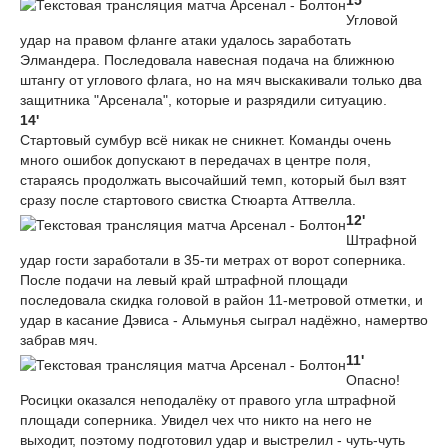
15'
Угловой
удар на правом фланге атаки удалось заработать
Элмандера. Последовала навесная подача на ближнюю
штангу от углового флага, но на мяч выскакивали только два
защитника "Арсенала", которые и разрядили ситуацию.
14'
Стартовый сумбур всё никак не сникнет. Команды очень
много ошибок допускают в передачах в центре поля,
стараясь продолжать высочайший темп, который был взят
сразу после стартового свистка Стюарта Аттвелла.
12'
Штрафной
удар гости заработали в 35-ти метрах от ворот соперника.
После подачи на левый край штрафной площади
последовала скидка головой в район 11-метровой отметки, и
удар в касание Дэвиса - Альмунья сыграл надёжно, намертво
забрав мяч.
11'
Опасно!
Росицки оказался неподалёку от правого угла штрафной
площади соперника. Увидел чех что никто на него не
выходит, поэтому подготовил удар и выстрелил - чуть-чуть