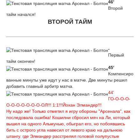
46'
Второй
тайм начался!
ВТОРОЙ ТАЙМ
-
Первый
тайм окончен!
45'
Компенсиро
ванные минуты уже идут у нас в матче. Две минуты решил
добавить главный арбитр матча.
44'
ГО-О-О-О-
O-O-O-O-O-O-O-ОЛ!!! 1:1!!!Йохан Элмандер!!!
Ну надо же! Только отметил я игру обороны "Арсенала", как
последовала ошибка! Кошилни сбросил мяч на Ли, который
вышел на одного Альмунью, обыграл его, но побоявшись
бить с острого угла навесил от левого краю на дальнюю
штангу. где Элмандер расстрелял головой полупустые