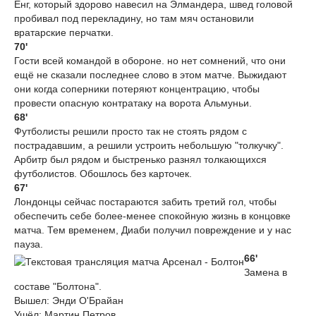
Ёнг, который здорово навесил на Элмандера, швед головой
пробивал под перекладину, но там мяч остановили
вратарские перчатки.
70'
Гости всей командой в обороне. но нет сомнений, что они
ещё не сказали последнее слово в этом матче. Выжидают
они когда соперники потеряют концентрацию, чтобы
провести опасную контратаку на ворота Альмуньи.
68'
Футболисты решили просто так не стоять рядом с
пострадавшим, а решили устроить небольшую "толкучку".
Арбитр был рядом и быстренько разнял толкающихся
футболистов. Обошлось без карточек.
67'
Лондонцы сейчас постараются забить третий гол, чтобы
обеспечить себе более-менее спокойную жизнь в концовке
матча. Тем временем, Диаби получил повреждение и у нас
пауза.
66'
Замена в
составе "Болтона".
Вышел: Энди О'Брайан
Ушёл: Мартин Петров