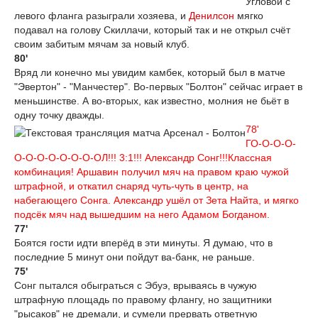
Угловой с
левого фланга разыграли хозяева, и
Денилсон
мягко
подавал на голову Скиллачи, который так и не открыл счёт
своим забитым мячам за новый клуб.
80'
Вряд ли конечно мы увидим камбек, который был в матче
"Эвертон" - "Манчестер". Во-первых "Болтон" сейчас играет в
меньшинстве. А во-вторых, как известно, молния не бьёт в
одну точку дважды.
78'
ГО-О-О-О-
O-O-O-O-O-O-O-ОЛ!!! 3:1!!! Александр Сонг!!!Классная
комбинация! Аршавин получил мяч на правом краю чужой
штрафной, и откатил снаряд чуть-чуть в центр, на
набегающего Сонга. Александр ушёл от Зета Найта, и мягко
подсёк мяч над вышедшим на него Адамом Богданом.
77'
Боятся гости идти вперёд в эти минуты. Я думаю, что в
последние 5 минут они пойдут ва-банк, не раньше.
75'
Сонг пытался обыграться с Эбуэ, врываясь в чужую
штрафную площадь по правому флангу, но защитники
"рысаков" не дремали, и сумели прервать ответную