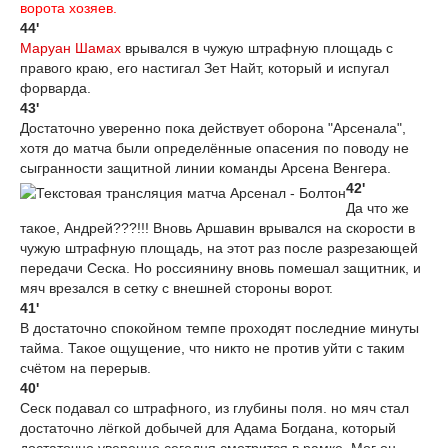
ворота хозяев.
44'
Маруан Шамах
врывался в чужую штрафную площадь с
правого краю, его настигал Зет Найт, который и испугал
форварда.
43'
Достаточно уверенно пока действует оборона "Арсенала",
хотя до матча были определённые опасения по поводу не
сыгранности защитной линии команды Арсена Венгера.
42'
Да что же
такое, Андрей???!!! Вновь Аршавин врывался на скорости в
чужую штрафную площадь, на этот раз после разрезающей
передачи Сеска. Но россиянину вновь помешал защитник, и
мяч врезался в сетку с внешней стороны ворот.
41'
В достаточно спокойном темпе проходят последние минуты
тайма. Такое ощущение, что никто не против уйти с таким
счётом на перерыв.
40'
Сеск подавал со штрафного, из глубины поля. но мяч стал
достаточно лёгкой добычей для Адама Богдана, который