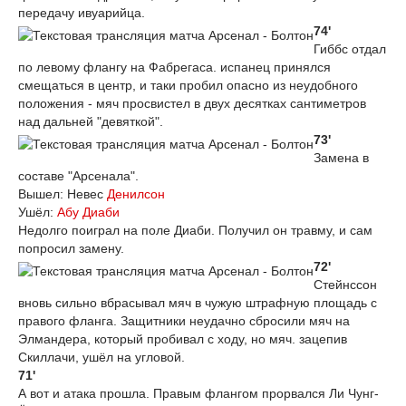
передачу ивуарийца.
74'
Гиббс отдал
по левому флангу на Фабрегаса. испанец принялся
смещаться в центр, и таки пробил опасно из неудобного
положения - мяч просвистел в двух десятках сантиметров
над дальней "девяткой".
73'
Замена в
составе "Арсенала".
Вышел: Невес
Денилсон
Ушёл:
Абу Диаби
Недолго поиграл на поле Диаби. Получил он травму, и сам
попросил замену.
72'
Стейнссон
вновь сильно вбрасывал мяч в чужую штрафную площадь с
правого фланга. Защитники неудачно сбросили мяч на
Элмандера, который пробивал с ходу, но мяч. зацепив
Скиллачи, ушёл на угловой.
71'
А вот и атака прошла. Правым флангом прорвался Ли Чунг-