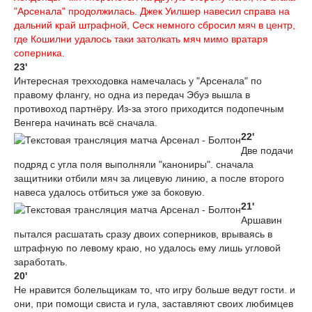
"Арсенала" продолжилась. Джек Уилшер навесил справа на
дальний край штрафной, Сеск немного сбросил мяч в центр,
где Кошилни удалось таки затолкать мяч мимо вратаря
соперника.
23'
Интересная трехходовка намечалась у "Арсенала" по
правому флангу, но одна из передач Эбуэ вышла в
противоход партнёру. Из-за этого приходится подопечным
Венгера начинать всё сначала.
22'
Две подачи
подряд с угла поля выполняли "канониры". сначала
защитники отбили мяч за лицевую линию, а после второго
навеса удалось отбиться уже за боковую.
21'
Аршавин
пытался расшатать сразу двоих соперников, врываясь в
штрафную по левому краю, но удалось ему лишь угловой
заработать.
20'
Не нравится болельщикам то, что игру больше ведут гости. и
они, при помощи свиста и гула, заставляют своих любимцев