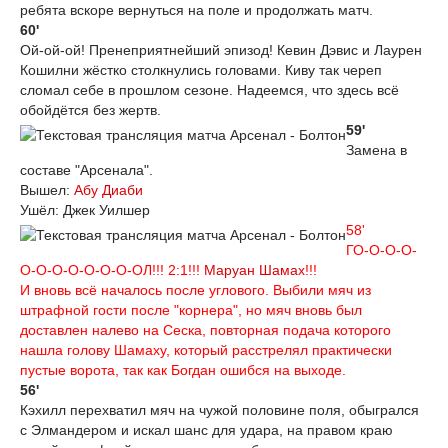
ребята вскоре вернуться на поле и продолжать матч.
60'
Ой-ой-ой! Пренеприятнейший эпизод! Кевин Дэвис и Лаурен
Кошилни жёстко столкнулись головами. Киву так череп
сломал себе в прошлом сезоне. Надеемся, что здесь всё
обойдётся без жертв.
59'
Замена в
составе "Арсенала".
Вышел:
Абу Диаби
Ушёл: Джек Уилшер
58'
ГО-О-О-О-
O-O-O-O-O-O-O-ОЛ!!! 2:1!!!
Маруан Шамах
!!!
И вновь всё началось после углового. Выбили мяч из
штрафной гости после "корнера", но мяч вновь был
доставлен налево на Сеска, повторная подача которого
нашла голову Шамаху, который расстрелял практически
пустые ворота, так как Богдан ошибся на выходе.
56'
Кэхилл перехватил мяч на чужой половине поля, обыгрался
с Элмандером и искал шанс для удара, на правом краю