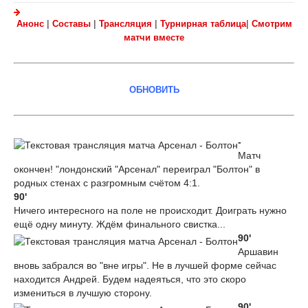
|
|
|
|
Анонс
Составы
Трансляция
Турнирная таблица
Смотрим
матчи вместе
ОБНОВИТЬ
-
Матч
окончен! "лондонский "Арсенал" переиграл "Болтон" в
родных стенах с разгромным счётом 4:1.
90'
Ничего интересного на поле не происходит. Доиграть нужно
ещё одну минуту. Ждём финального свистка...
90'
Аршавин
вновь забрался во "вне игры". Не в лучшей форме сейчас
находится Андрей. Будем надеяться, что это скоро
измениться в лучшую сторону.
90'