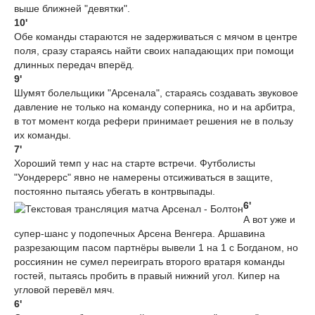
выше ближней "девятки".
10'
Обе команды стараются не задерживаться с мячом в центре
поля, сразу стараясь найти своих нападающих при помощи
длинных передач вперёд.
9'
Шумят болельщики "Арсенала", стараясь создавать звуковое
давление не только на команду соперника, но и на арбитра,
в тот момент когда рефери принимает решения не в пользу
их команды.
7'
Хороший темп у нас на старте встречи. Футболисты
"Уондерерс" явно не намерены отсиживаться в защите,
постоянно пытаясь убегать в контрвыпады.
6'
А вот уже и
супер-шанс у подопечных Арсена Венгера. Аршавина
разрезающим пасом партнёры вывели 1 на 1 с Богданом, но
россиянин не сумел переиграть второго вратаря команды
гостей, пытаясь пробить в правый нижний угол. Кипер на
угловой перевёл мяч.
6'