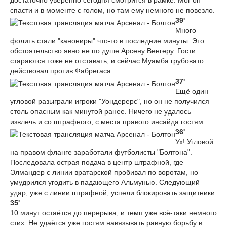
достаточно уверенно сегодня смотрится в рамке. Мог он
спасти и в моменте с голом, но там ему немного не повезло.
39'
Много
фолить стали "канониры" что-то в последние минуты. Это
обстоятельство явно не по душе Арсену Венгеру. Гости
стараются тоже не отставать, и сейчас Муамба грубовато
действовал против Фабрегаса.
37'
Ещё один
угловой разыграли игроки "Уондерерс", но он не получился
столь опасным как минутой ранее. Ничего не удалось
извлечь и со штрафного, с места правого инсайда гостям.
36'
Ух! Угловой
на правом фланге заработали футболисты "Болтона".
Последовала острая подача в центр штрафной, где
Элмандер с линии вратарской пробивал по воротам, но
умудрился угодить в падающего Альмунью. Следующий
удар, уже с линии штрафной, успели блокировать защитники.
35'
10 минут остаётся до перерыва, и темп уже всё-таки немного
стих. Не удаётся уже гостям навязывать равную борьбу в