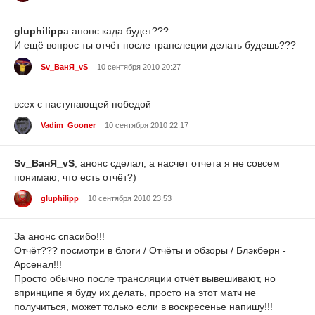
gluphilipp
а анонс када будет???
И ещё вопрос ты отчёт после транслеции делать будешь???
Sv_ВанЯ_vS
10 сентября 2010 20:27
всех с наступающей победой
Vadim_Gooner
10 сентября 2010 22:17
Sv_ВанЯ_vS
, анонс сделал, а насчет отчета я не совсем
понимаю, что есть отчёт?)
gluphilipp
10 сентября 2010 23:53
За анонс спасибо!!!
Отчёт??? посмотри в блоги / Отчёты и обзоры / Блэкберн -
Арсенал!!!
Просто обычно после трансляции отчёт вывешивают, но
впринципе я буду их делать, просто на этот матч не
получиться, может только если в воскресенье напишу!!!