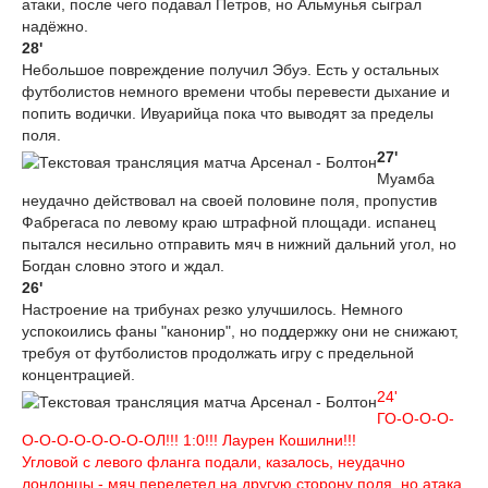
атаки, после чего подавал Петров, но Альмунья сыграл
надёжно.
28'
Небольшое повреждение получил Эбуэ. Есть у остальных
футболистов немного времени чтобы перевести дыхание и
попить водички. Ивуарийца пока что выводят за пределы
поля.
27'
Муамба
неудачно действовал на своей половине поля, пропустив
Фабрегаса по левому краю штрафной площади. испанец
пытался несильно отправить мяч в нижний дальний угол, но
Богдан словно этого и ждал.
26'
Настроение на трибунах резко улучшилось. Немного
успокоились фаны "канонир", но поддержку они не снижают,
требуя от футболистов продолжать игру с предельной
концентрацией.
24'
ГО-О-О-О-
O-O-O-O-O-O-O-ОЛ!!! 1:0!!! Лаурен Кошилни!!!
Угловой с левого фланга подали, казалось, неудачно
лондонцы - мяч перелетел на другую сторону поля, но атака