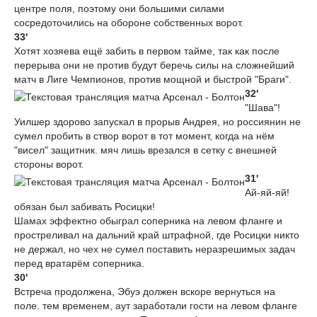
центре поля, поэтому они большими силами
сосредоточились на обороне собственных ворот.
33'
Хотят хозяева ещё забить в первом тайме, так как после
перерыва они не против будут беречь силы на сложнейший
матч в Лиге Чемпионов, против мощной и быстрой "Браги".
32'
"Шава"!
Уилшер здорово запускал в прорыв Андрея, но россиянин не
сумел пробить в створ ворот в тот момент, когда на нём
"висел" защитник. мяч лишь врезался в сетку с внешней
стороны ворот.
31'
Ай-яй-яй!
обязан был забивать Росицки!
Шамах эффектно обыграл соперника на левом фланге и
простреливал на дальний край штрафной, где Росицки никто
не держал, но чех не сумел поставить неразрешимых задач
перед вратарём соперника.
30'
Встреча продолжена, Эбуэ должен вскоре вернуться на
поле. тем временем, аут заработали гости на левом фланге