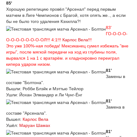
85'
Хорошую репетицию провёл "Арсенал" перед первым
матчем в Лиге Чемпионов с Брагой, хотя опять же.., а если
бы не было того удаления Кэхилла?!
83'
ГО-О-О-О-
O-O-O-O-O-O-O-ОЛ!!! 4:1!!!
Карлос Вела
!!!
Это уже 100%-ная победа! Мексиканец сумел избежать "вне
игры", после мягкой передачи на ход из глубины поля,
вырвался 1 на 1 с вратарём. и хладнокровно переиграл
кипера ударом низом.
81'
Замены в
составе "Болтона".
Вышли: Робби Блэйк и Мэттью Тейлор
Ушли: Йохан Элмандер и Ли Чунг-Ёнг
81'
Замена в
составе "Арсенала".
Вышел:
Карлос Вела
Ушёл:
Маруан Шамах
81'