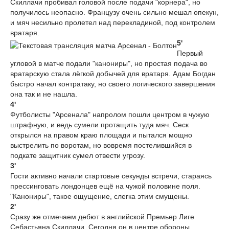
Скиллачи пробивал головой после подачи "корнера", но
получилось неопасно. Французу очень сильно мешал опекун,
и мяч несильно пролетел над перекладиной, под контролем
вратаря.
5'
Первый
угловой в матче подали "канониры", но простая подача во
вратарскую стала лёгкой добычей для вратаря. Адам Богдан
быстро начал контратаку, но своего логического завершения
она так и не нашла.
4'
Футболисты "Арсенала" напролом пошли центром в чужую
штрафную, и ведь сумели протащить туда мяч. Сеск
открылся на правом краю площади и пытался мощно
выстрелить по воротам, но вовремя постелившийся в
подкате защитник сумел отвести угрозу.
3'
Гости активно начали стартовые секунды встречи, стараясь
прессинговать лондонцев ещё на чужой половине поля.
"Канониры", такое ощущение, слегка этим смущены.
2'
Сразу же отмечаем дебют в английской Премьер Лиге
Себастьяна Скиллачи. Сегодня он в центре обороны