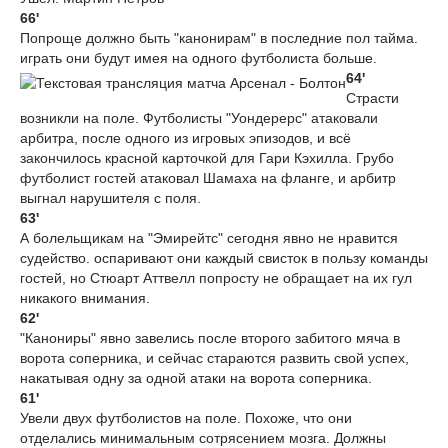
66'
Попроще должно быть "канонирам" в последние пол тайма.
играть они будут имея на одного футболиста больше.
64'
Страсти
возникли на поле. Футболисты "Уондерерс" атаковали
арбитра, после одного из игровых эпизодов, и всё
закончилось красной карточкой для Гари Кэхилла. Грубо
футболист гостей атаковал Шамаха на фланге, и арбитр
выгнал нарушителя с поля.
63'
А болельщикам на "Эмирейтс" сегодня явно не нравится
судейство. оспаривают они каждый свисток в пользу команды
гостей, но Стюарт Аттвелл попросту не обращает на их гул
никакого внимания.
62'
"Канониры" явно завелись после второго забитого мяча в
ворота соперника, и сейчас стараются развить свой успех,
накатывая одну за одной атаки на ворота соперника.
61'
Увели двух футболистов на поле. Похоже, что они
отделались минимальным сотрясением мозга. Должны