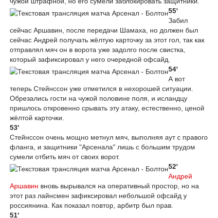
чужой штрафной, но его сумели заблокировать защитники.
55'
Забил
сейчас Аршавин, после передачи Шамаха, но должен был
сейчас Андрей получать жёлтую карточку за этот гол, так как
отправлял мяч он в ворота уже задолго после свистка,
который зафиксировал у него очередной офсайд.
54'
А вот
теперь Стейнссон уже отметился в нехорошей ситуации.
Обрезались гости на чужой половине поля, и исландцу
пришлось откровенно срывать эту атаку, естественно, ценой
жёлтой карточки.
53'
Стейнссон очень мощно метнул мяч, выполняя аут с правого
фланга, и защитники "Арсенала" лишь с большим трудом
сумели отбить мяч от своих ворот.
52'
Андрей
Аршавин
вновь вырывался на оперативный простор, но на
этот раз лайнсмен зафиксировал небольшой офсайд у
россиянина. Как показал повтор, арбитр был прав.
51'