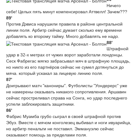
Ничего
себе! Целых пять минут компенсировал Аттвелл! Зачем???
89'
Против Дэвиса нарушили правила в районе центральной
линии поля. Арбитр сейчас думает сколько ему времени
добавлять ко второму тайму. Много добавлять не надо.
88'
Штрафной
удар в 32-х метрах от чужих ворот заработали лондонцы.
Сеск Фабрегас мягко забрасывал мяч в штрафную площадь,
но никто из его партнёров сейчас не сумел дотянуться до
мяча. который ускакал за лицевую линию поля.
87'
Доигрывают матч "канониры". Футболисты "Уондерерс" уже
не намерены оказывать никакого сопротивления. Аршавин
сейчас простреливал справа на Сонга, но удар последнего
успели заблокировать защитники.
86'
Фабрис Муамба грубо сыграл в своей штрафной против
Эбуэ. Вместе с мячом конголезец выбивал и ноги ивуарийца,
но арбитр пенальти не поставил. Эммануэлю сейчас
оказывают помощь за пределами поля.