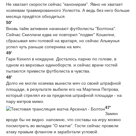
Не хватает скорости сейчас "канонирам". Явно не хватает
хозяевам травмированного Уолкотта. А ведь без него больше
месяца придётся обходиться.
50'
Вновь тайм активнее начинают футболисты "Болтона".
Сейчас Скиллачи едва не повторил "подвиг" Кошилни,
сбрасывая мяч головой на вратаря, но сейчас Альмунья
успел чуть раньше соперника на мяч.
49'
Гари Кэхилл в нокдауне. Досталось парню по голове, в
одном из верховых единоборств. и сейчас врачи гостей
пытаются привести футболиста в чувства.
48'
Долго не могли хозяева вынести мяч со своей штрафной
площади, в результате выбили его на Мартина Петрова,
который стрелял из-за пределов штрафной площади - на
пару метров мимо.
47'
Замен
вроде бы не видно. напомню, что составы на игру можно
посмотреть во вкладке "О матче". Гости сейчас провели
атаку правым флангом и заработали угловой.