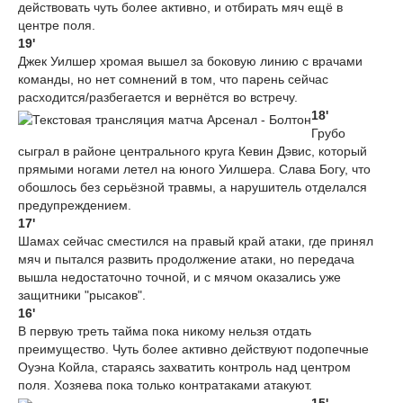
действовать чуть более активно, и отбирать мяч ещё в
центре поля.
19'
Джек Уилшер хромая вышел за боковую линию с врачами
команды, но нет сомнений в том, что парень сейчас
расходится/разбегается и вернётся во встречу.
18'
Грубо
сыграл в районе центрального круга Кевин Дэвис, который
прямыми ногами летел на юного Уилшера. Слава Богу, что
обошлось без серьёзной травмы, а нарушитель отделался
предупреждением.
17'
Шамах сейчас сместился на правый край атаки, где принял
мяч и пытался развить продолжение атаки, но передача
вышла недостаточно точной, и с мячом оказались уже
защитники "рысаков".
16'
В первую треть тайма пока никому нельзя отдать
преимущество. Чуть более активно действуют подопечные
Оуэна Койла, стараясь захватить контроль над центром
поля. Хозяева пока только контратаками атакуют.