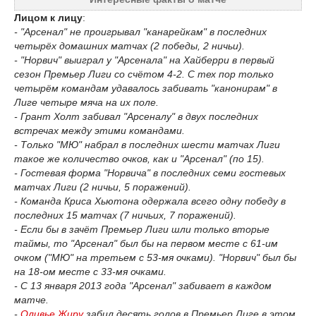
Лицом к лицу
:
- "Арсенал" не проигрывал "канарейкам" в последних
четырёх домашних матчах (2 победы, 2 ничьи).
- "Норвич" выиграл у "Арсенала" на Хайберри в первый
сезон Премьер Лиги со счётом 4-2. С тех пор только
четырём командам удавалось забивать "канонирам" в
Лиге четыре мяча на их поле.
- Грант Холт забивал "Арсеналу" в двух последних
встречах между этими командами.
- Только "МЮ" набрал в последних шести матчах Лиги
такое же количество очков, как и "Арсенал" (по 15).
- Гостевая форма "Норвича" в последних семи гостевых
матчах Лиги (2 ничьи, 5 поражений).
- Команда Криса Хьютона одержала всего одну победу в
последних 15 матчах (7 ничьих, 7 поражений).
- Если бы в зачёт Премьер Лиги шли только вторые
таймы, то "Арсенал" был бы на первом месте с 61-им
очком ("МЮ" на третьем с 53-мя очками). "Норвич" был бы
на 18-ом месте с 33-мя очками.
- С 13 января 2013 года "Арсенал" забивает в каждом
матче.
-
Оливье Жиру
забил десять голов в Премьер Лиге в этом