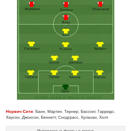
Норвич Сити
:
Банн, Мартин, Тернер, Бассонг, Гарридо,
Хаусон, Джонсон, Беннетт, Снодграсс, Хулахан, Холт.
Интересные факты о матче