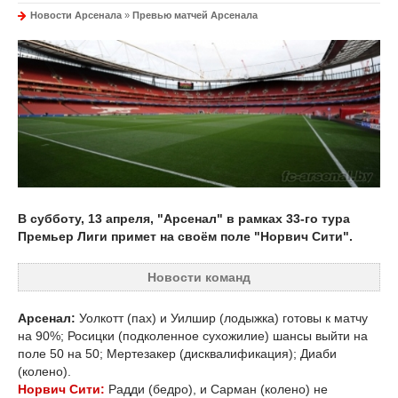
Новости Арсенала
»
Превью матчей Арсенала
В субботу, 13 апреля, "Арсенал" в рамках 33-го тура
Премьер Лиги примет на своём поле "Норвич Сити".
Новости команд
Арсенал:
Уолкотт (пах) и Уилшир (лодыжка) готовы к матчу
на 90%; Росицки (подколенное сухожилие) шансы выйти на
поле 50 на 50; Мертезакер (дисквалификация); Диаби
(колено).
Норвич Сити:
Радди (бедро), и Сарман (колено) не