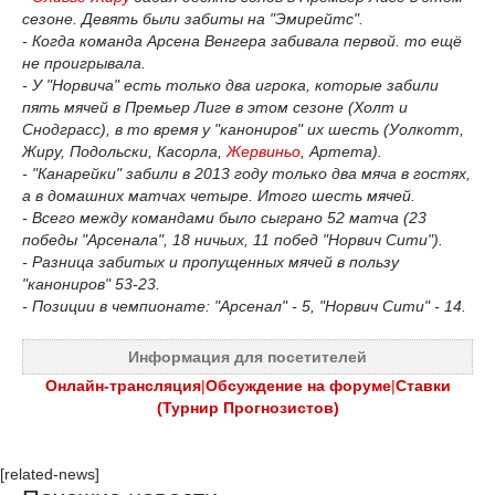
сезоне. Девять были забиты на "Эмирейтс".
- Когда команда Арсена Венгера забивала первой. то ещё
не проигрывала.
- У "Норвича" есть только два игрока, которые забили
пять мячей в Премьер Лиге в этом сезоне (Холт и
Снодграсс), в то время у "канониров" их шесть (Уолкотт,
Жиру, Подольски, Касорла,
Жервиньо
, Артета).
- "Канарейки" забили в 2013 году только два мяча в гостях,
а в домашних матчах четыре. Итого шесть мячей.
- Всего между командами было сыграно 52 матча (23
победы "Арсенала", 18 ничьих, 11 побед "Норвич Сити").
- Разница забитых и пропущенных мячей в пользу
"канониров" 53-23.
- Позиции в чемпионате: "Арсенал" - 5, "Норвич Сити" - 14.
Информация для посетителей
Онлайн-трансляция
|
Обсуждение на форуме
|
Ставки
(Турнир Прогнозистов)
[related-news]