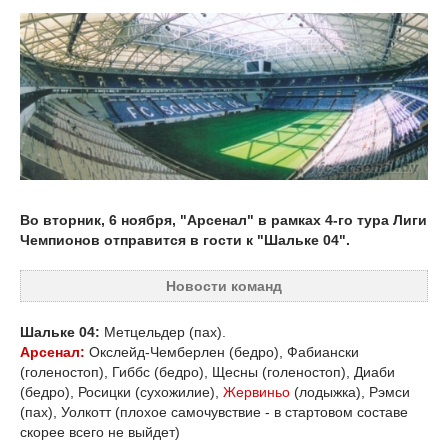
Во вторник, 6 ноября, "Арсенал" в рамках 4-го тура Лиги
Чемпионов отправится в гости к "Шальке 04".
Новости команд
Шальке 04:
Метцельдер (пах).
Арсенал:
Окслейд-Чемберлен (бедро), Фабиански
(голеностоп), Гиббс (бедро), Щесны (голеностоп), Диаби
(бедро), Росицки (сухожилие),
Жервиньо
(лодыжка), Рэмси
(пах), Уолкотт (плохое самочувствие - в стартовом составе
скорее всего не выйдет)