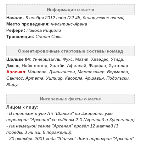
Информация о матче
Начало:
6 ноября 2012 года (22:45, белорусское время)
Место проведения:
Фельтинс-Арена
Рефери:
Никола Риццоли
Трансляция:
Спорт Союз
Ориентировочные стартовые составы команд
Шальке 04
: Уннершталль, Фухс, Матип, Хёведес, Утида,
Джонс, Нойштедтер, Холтби, Афеллай, Фарфан, Хунтелар.
Арсенал
:
Манноне, Дженкинсон, Мертезакер, Вермален,
Сантос, Артета, Уилшир, Касорла, Аршавин, Подольски,
Жиру.
Интересные факты о матче
Лицом к лицу
:
- В третьем туре ЛЧ "Шальке" на Эмирейтс уже
переиграл "Арсенал" со счётом 2-0 (Афеллай и Хунтеллар)
- На немецкой земле "Арсенал" провёл 12 матчей (3
победы. 3 ничьи. 6 поражений).
- 30 октября 2001 года "Шальке" дома переиграл "Арсенал"