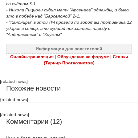
со счётом 3-1.
- Никола Риццоли судил матч "Арсенала" однажды, и было
это в победе над "Барселоной" 2-1.
- "Канониры" в этой ЛЧ провели по воротам противника 12
ударов в створ, это худший показатель наряду с
"Андерлехтом" и "Клужом".
Информация для посетителей
Онлайн-трансляция
|
Обсуждение на форуме
|
Ставки
(Турнир Прогнозистов)
[related-news]
Похожие новости
{related-news}
[/related-news]
Комментарии (12)
Нужно брать реванш и точка!