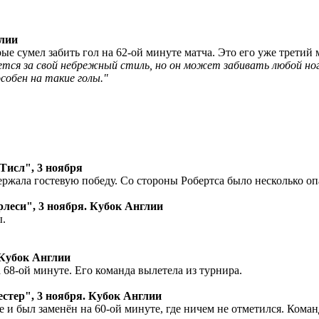
глии
орые сумел забить гол на 62-ой минуте матча. Это его уже трет
ется за свой небрежный стиль, но он может забивать любой ног
особен на такие голы."
Тисл", 3 ноября
держала гостевую победу. Со стороны Робертса было несколько оп
леси", 3 ноября. Кубок Англии
ы.
 Кубок Англии
 68-ой минуте. Его команда вылетела из турнира.
стер", 3 ноября. Кубок Англии
 и был заменён на 60-ой минуте, где ничем не отметился. Коман