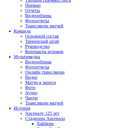
Таблица Премьер Лиги
Превью
Отчеты
Видеообзоры
Фотоотчеты
Трансляции матчей
Команда
Основной состав
Тренерский штаб
Руководство
Контракты игроков
Мультимедиа
Видеообзоры
Фотоотчеты
Онлайн трансляции
Видео
Матчи в записи
Фото
Аудио
Чанты
Трансляции матчей
История
Арсеналу 125 лет
Стадионы Арсенала
Хайбери