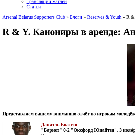
Трансляции матчей
Статьи
Arsenal Belarus Supporters Club
»
Блоги
»
Reserves & Youth
» R & 
R & Y. Канониры в аренде: Ан
Представляем вашему вниманию отчёт по игрокам молодёжн
Даниэль Боатенг
"Барнет" 0-2 "Оксфорд Юнайтед", 3 нояб