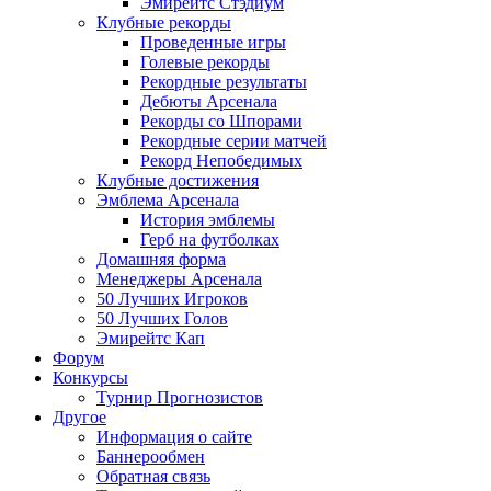
Эмирейтс Стэдиум
Клубные рекорды
Проведенные игры
Голевые рекорды
Рекордные результаты
Дебюты Арсенала
Рекорды со Шпорами
Рекордные серии матчей
Рекорд Непобедимых
Клубные достижения
Эмблема Арсенала
История эмблемы
Герб на футболках
Домашняя форма
Менеджеры Арсенала
50 Лучших Игроков
50 Лучших Голов
Эмирейтс Кап
Форум
Конкурсы
Турнир Прогнозистов
Другое
Информация о сайте
Баннерообмен
Обратная связь