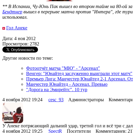
** В Испании, Чу-Юнь Пак вышел во втором тайме на 80-ой за "
Бендтнер
вышел в перерыве матча против "Интера", где турин
использовал.
Гол Анеке
Дата: 4 ноя 2012
Просмотров: 2782
Другие новости по теме:
Фотоотчёт матча "МЮ" - "Арсенал"
Венгер: "Юнайтед заслуженно выиграли этот матч"
Премьер Лига: Манчестер Юнайтед 2-1 Арсенал. От
Манчестер Юнайтед - Арсенал. Превью
"Дорога на Эмирейтс". 10 тур
4 ноября 2012 19:24
cesc_93
Администраторы Комментари
У Анеке потрясающий дальний удар, третий гол и всё три с д
4 ноября 2012 19:25
SpectR
Посетители Комментариев: 2