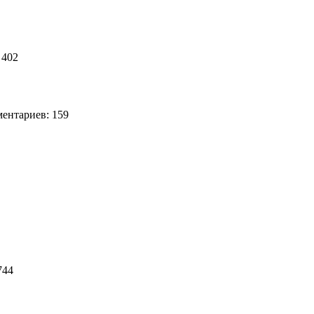
 402
нтариев: 159
5
744