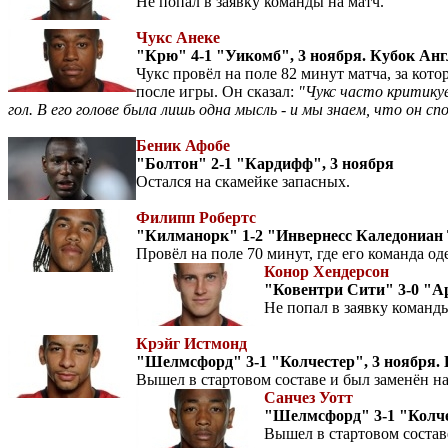
Не попал в заявку команды на матч.
Чукс Анеке
"Крю" 4-1 "Уикомб", 3 ноября. Кубок Ан
Чукс провёл на поле 82 минут матча, за кот
после игры. Он сказал:
"Чукс часто критику
гол. В его голове была лишь одна мысль - и мы знаем, что он сп
Беник Афобе
"Болтон" 2-1 "Кардифф", 3 ноября
Остался на скамейке запасных.
Филипп Робертс
"Килманорк" 1-2 "Инвернесс Каледониан 
Провёл на поле 70 минут, где его команда о
Конор Хендерсон
"Ковентри Сити" 3-0 "Ар
Не попал в заявку команд
Крэйг Истмонд
"Шелмсфорд" 3-1 "Колчестер", 3 ноября.
Вышел в стартовом составе и был заменён на
Санчез Уотт
"Шелмсфорд" 3-1 "Колче
Вышел в стартовом составе