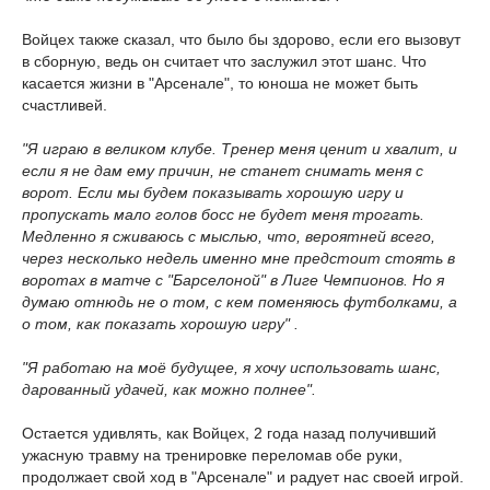
Войцех также сказал, что было бы здорово, если его вызовут
в сборную, ведь он считает что заслужил этот шанс. Что
касается жизни в "Арсенале", то юноша не может быть
счастливей.
"Я играю в великом клубе. Тренер меня ценит и хвалит, и
если я не дам ему причин, не станет снимать меня с
ворот. Если мы будем показывать хорошую игру и
пропускать мало голов босс не будет меня трогать.
Медленно я сживаюсь с мыслью, что, вероятней всего,
через несколько недель именно мне предстоит стоять в
воротах в матче с "Барселоной" в Лиге Чемпионов. Но я
думаю отнюдь не о том, с кем поменяюсь футболками, а
о том, как показать хорошую игру" .
"Я работаю на моё будущее, я хочу использовать шанс,
дарованный удачей, как можно полнее".
Остается удивлять, как Войцех, 2 года назад получивший
ужасную травму на тренировке переломав обе руки,
продолжает свой ход в "Арсенале" и радует нас своей игрой.