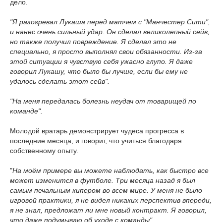
дело.
"Я разогревал Лукаша перед матчем с "Манчестер Сити",
и нанес очень сильный удар. Он сделал великолепный сейв,
но также получил повреждение. Я сделал это не
специально, я просто выполнял свои обязанности. Из-за
этой ситуации я чувствую себя ужасно глупо. Я даже
говорил Лукашу, что было бы лучше, если бы ему не
удалось сделать этот сейв".
"На меня передалась болезнь неудач от товарищей по
команде".
Молодой вратарь демонстрирует чудеса прогресса в
последние месяца, и говорит, что учиться благодаря
собственному опыту.
"
На моём примере вы можете наблюдать, как быстро все
может изменится в футболе. Три месяца назад я был
самым печальным кипером во всем мире. У меня не было
игровой практики, я не видел никаких перспектив впереди,
я не знал, предложат ли мне новый контракт. Я говорил,
что даже подумываю об уходе с команды".