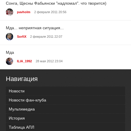
Сонга, Щесны Фабьянски "надломал". что творится)
pavholm
2 февраля 2011 20:56
Мда... неприятная ситуация...
SorfiX
2 февраля 2011 22:07
Мда
ILIA_1992
28 мая 2012 23:04
Навигация
Новости
Новости фан-клуба
Мультимедиа
История
Таблица АПЛ