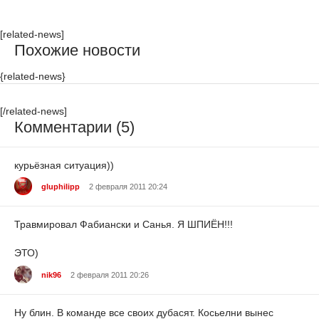
[related-news]
Похожие новости
{related-news}
[/related-news]
Комментарии (5)
курьёзная ситуация))
gluphilipp
2 февраля 2011 20:24
Травмировал Фабиански и Санья. Я ШПИЁН!!!
ЭТО)
nik96
2 февраля 2011 20:26
Ну блин. В команде все своих дубасят. Косьелни вынес