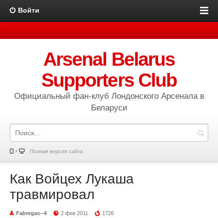
Войти
Arsenal Belarus
Supporters Club
Официальный фан-клуб Лондонского Арсенала в
Беларуси
Полная версия сайта
Как Войцех Лукаша
травмировал
Fabregas--4
2 фев 2011
1726