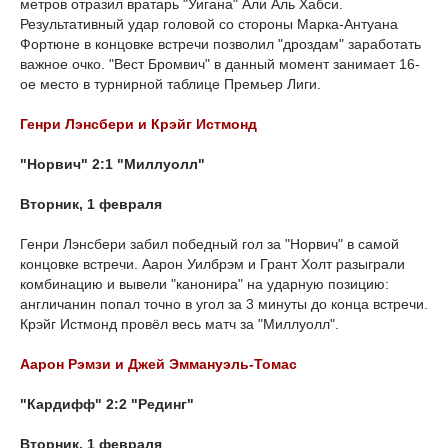
метров отразил вратарь "Уигана" Али Аль Хабси.
Результативный удар головой со стороны Марка-Антуана
Фортюне в концовке встречи позволил "дроздам" заработать
важное очко. "Вест Бромвич" в данный момент занимает 16-
ое место в турнирной таблице Премьер Лиги.
Генри Лэнсбери и Крэйг Истмонд
"Норвич" 2:1 "Миллуолл"
Вторник, 1 февраля
Генри Лэнсбери забил победный гол за "Норвич" в самой
концовке встречи. Аарон Уилбрэм и Грант Холт разыграли
комбинацию и вывели "канонира" на ударную позицию:
англичанин попал точно в угол за 3 минуты до конца встречи.
Крэйг Истмонд провёл весь матч за "Миллуолл".
Аарон Рэмзи и Джей Эммануэль-Томас
"Кардифф" 2:2 "Рединг"
Вторник, 1 февраля