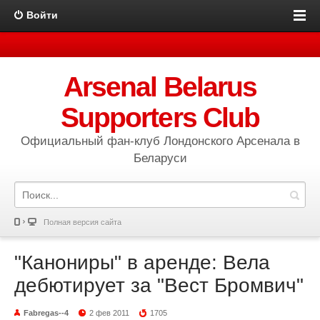
Войти
Arsenal Belarus
Supporters Club
Официальный фан-клуб Лондонского Арсенала в
Беларуси
Полная версия сайта
"Канониры" в аренде: Вела
дебютирует за "Вест Бромвич"
Fabregas--4
2 фев 2011
1705