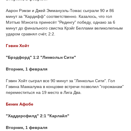
Аарон Рэмзи и Джей Эммануэль-Томас сыграли 90 и 86
минут за "Кардифф" соответственно. Казалось, что гол
Мэттью Мэнсета принесёт "Редингу" победу, однако за 6
минут до финального свистка Крэйг Беллами великолепным
ударом сравнял счёт, 2:2.
Гэвин Хойт
"Брэдфорд" 1:2 "Линкольн Сити"
Вторник, 1 февраля
Гэвин Хойт сыграл все 90 минут за "Линкольн Сити". Гол
Гэвина Маккалума в концовке встречи позволил "горожанам"
переместиться на 19 место в Лига Два.
Беник Афобе
"Хаддерсфилд" 2:1 "Карлайл"
Вторник, 1 февраля