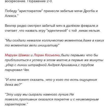
воскресение. Поражение 2-0.
Победу "аристократом" принесли забитые мячи Дрогба и
Алекса."
Венгер редко смотрел забитый мяч в далёком феврале,и
считает ,что назвать игру "идентичной" с той ,никак нельзя.
"Мы создали немалое колличество моментов,даже в каких
то моментах вели инициативу"
Маруан Шамах
и
Лоран Косьелни
,были первыми что бы
приблизиться к успеху в этом матче,в первые же минуты
,удар с линии штрафной Андрея Аршавина,с трудом
парировал Чех.
"И кто может сказать ,что у кого то есть ощущения
дежа вю?"
"Эту игру мы сыграли намного лучше.Не
повезло,противник оказался покрепче и с неимоверным
характером."