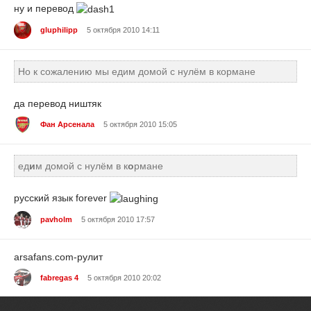
ну и перевод
gluphilipp
5 октября 2010 14:11
Но к сожалению мы едим домой с нулём в кормане
да перевод ништяк
Фан Арсенала
5 октября 2010 15:05
ед
и
м домой с нулём в к
о
рмане
русский язык forever
pavholm
5 октября 2010 17:57
arsafans.com-рулит
fabregas 4
5 октября 2010 20:02