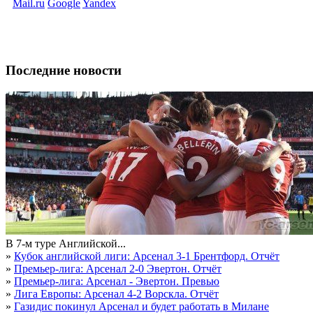
Mail.ru
Google
Yandex
Последние новости
В 7-м туре Английской...
»
Кубок английской лиги: Арсенал 3-1 Брентфорд. Отчёт
»
Премьер-лига: Арсенал 2-0 Эвертон. Отчёт
»
Премьер-лига: Арсенал - Эвертон. Превью
»
Лига Европы: Арсенал 4-2 Ворскла. Отчёт
»
Газидис покинул Арсенал и будет работать в Милане