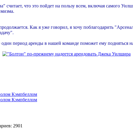
а" считает, что это пойдет на пользу всем, включая самого Уил
имизма.
родолжается. Как я уже говорил, я хочу поблагодарить "Арсенал
адачу".
ще один период аренды в нашей команде поможет ему подняться н
 Солом Кэмпбеллом
 Солом Кэмпбеллом
риев: 2901