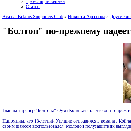
Трансляции матчей
Статьи
Arsenal Belarus Supporters Club
»
Новости Арсенала
»
Другие ис
"Болтон" по-прежнему надее
Главный тренер "Болтона" Оуэн Койл заявил, что он по-прежн
Напомним, что 18-летний Уилшир отправился в команду Койла в
своим шансом воспользовался. Молодой полузащитник выглядел