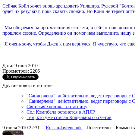
Сейчас Койл хочет вновь арендовать Уилшира. Рулевой "Болтон
будет их результат, пока сказать сложно. Но Койл не теряет опт
"Мы общаемся на протяжении всего лета, и сейчас наш диалог п
прошлом сезоне. Определенно он помог нам выполнить нашу з
"Я очень хочу, чтобы Джек к нам вернулся. Я чувствую, что е
Дата: 9 июл 2010
Просмотров: 2206
Другие новости по теме:
"Сандерленд", действительно, ведет переговоры с
"Сандерленд", действительно, ведет переговоры с
Светская хроника за пятницу
Сол Кэмпбелл останется в АПЛ?
Тем, кто уже списал Кощельны со счетов
9 июля 2010 22:31
Ruslan-lavrenchuk
Посетители Коммента