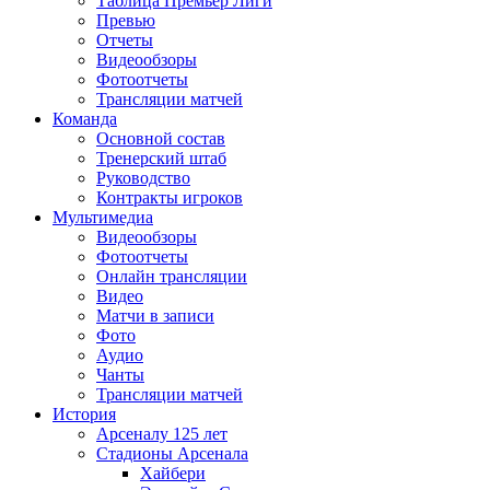
Таблица Премьер Лиги
Превью
Отчеты
Видеообзоры
Фотоотчеты
Трансляции матчей
Команда
Основной состав
Тренерский штаб
Руководство
Контракты игроков
Мультимедиа
Видеообзоры
Фотоотчеты
Онлайн трансляции
Видео
Матчи в записи
Фото
Аудио
Чанты
Трансляции матчей
История
Арсеналу 125 лет
Стадионы Арсенала
Хайбери