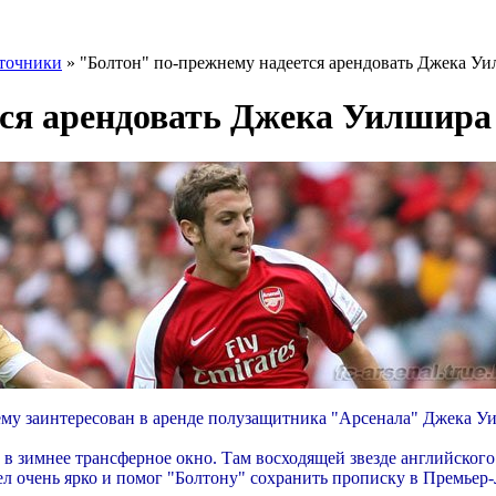
точники
» "Болтон" по-прежнему надеется арендовать Джека У
тся арендовать Джека Уилшира
ему заинтересован в аренде полузащитника "Арсенала" Джека У
 зимнее трансферное окно. Там восходящей звезде английского 
 очень ярко и помог "Болтону" сохранить прописку в Премьер-