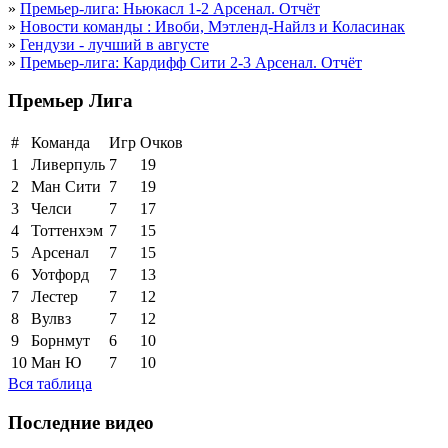
»
Премьер-лига: Ньюкасл 1-2 Арсенал. Отчёт
»
Новости команды : Ивоби, Мэтленд-Найлз и Коласинак
»
Гендузи - лучший в августе
»
Премьер-лига: Кардифф Сити 2-3 Арсенал. Отчёт
Премьер Лига
#
Команда
Игр
Очков
1
Ливерпуль
7
19
2
Ман Сити
7
19
3
Челси
7
17
4
Тоттенхэм
7
15
5
Арсенал
7
15
6
Уотфорд
7
13
7
Лестер
7
12
8
Вулвз
7
12
9
Борнмут
6
10
10
Ман Ю
7
10
Вся таблица
Последние видео