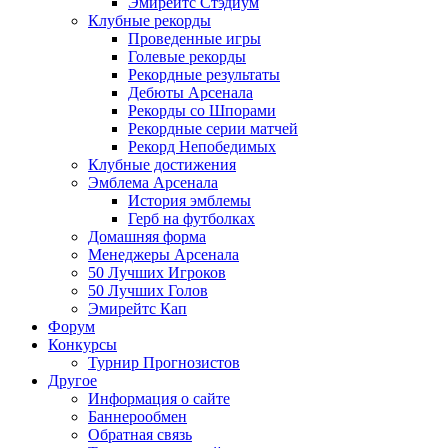
Эмирейтс Стэдиум
Клубные рекорды
Проведенные игры
Голевые рекорды
Рекордные результаты
Дебюты Арсенала
Рекорды со Шпорами
Рекордные серии матчей
Рекорд Непобедимых
Клубные достижения
Эмблема Арсенала
История эмблемы
Герб на футболках
Домашняя форма
Менеджеры Арсенала
50 Лучших Игроков
50 Лучших Голов
Эмирейтс Кап
Форум
Конкурсы
Турнир Прогнозистов
Другое
Информация о сайте
Баннерообмен
Обратная связь