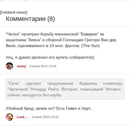
[/related-news]
Комментарии (8)
"Челси" проиграл борьбу мюнхенской "Баварии" за
защитника "Аякса" и сборной Голландии Грегори Ван дер
Виля, оцениваемого в 14 млн. фунтов. (The Sun)
ппц, я думал арсенал его купить собирается((
ronny
9 июля 2010 13:35
"Сити" сделает предложение бывшему голкиперу
"Арсенала" Ричарду Райту. Ветеран, покинувший "Ипсвич",
сейчас находится без клуба.
Убойный бред, зачем он? Есть Гивен и Харт...
Lord-_-
9 июля 2010 14:01