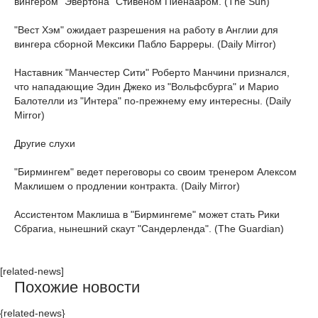
вингером "Эвертона" Стивеном Пиенааром. (The Sun)
"Вест Хэм" ожидает разрешения на работу в Англии для
вингера сборной Мексики Пабло Барреры. (Daily Mirror)
Наставник "Манчестер Сити" Роберто Манчини признался,
что нападающие Эдин Джеко из "Вольфсбурга" и Марио
Балотелли из "Интера" по-прежнему ему интересны. (Daily
Mirror)
Другие слухи
"Бирмингем" ведет переговоры со своим тренером Алексом
Маклишем о продлении контракта. (Daily Mirror)
Ассистентом Маклиша в "Бирмингеме" может стать Рики
Сбрагиа, нынешний скаут "Сандерленда". (The Guardian)
[related-news]
Похожие новости
{related-news}