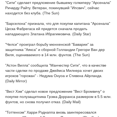
"Сити" сделает предложение бывшему голкиперу "Арсенала"
Ричарду Райту. Ветеран, покинувший "Ипсвич", сейчас
находится без клуба. (The Sun)
"Барселона" признала, что для покупки капитана "Арсенала"
Цеска Фабрегаса ей придется сначала продать
нападающего Златана Ибрагимовича. (Daily Star)
"Челси" проиграл борьбу мюнхенской "Баварии" за
защитника "Аякса" и сборной Голландии Грегори Ван дер
Виля, оцениваемого в 14 млн. фунтов. (The Sun)
"Астон Вилла" сообщила "Манчестер Сити", что в качестве
части сделки по продаже Джеймса Милнера хочет двоих
игроков "горожан" - Недума Онуоа и Стивена Айрланда.
(Daily Mirror)
"Вест Хэм" сделал новое предложение "Вест Бромвичу" о
покупке полузащитника Грэма Дорранса размером в 5.5 млн.
фунтов, но снова получил отказ. (Daily Mail)
"Тоттенхэм" Харри Рэднаппа вновь заинтересовался