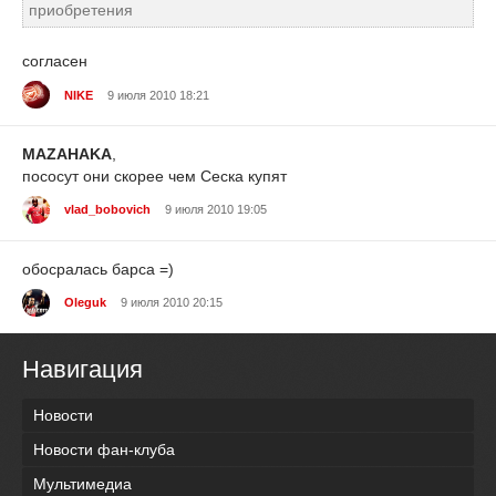
приобретения
согласен
NIKE
9 июля 2010 18:21
MAZAHAKA
,
пососут они скорее чем Сеска купят
vlad_bobovich
9 июля 2010 19:05
обосралась барса =)
Oleguk
9 июля 2010 20:15
Навигация
Новости
Новости фан-клуба
Мультимедиа