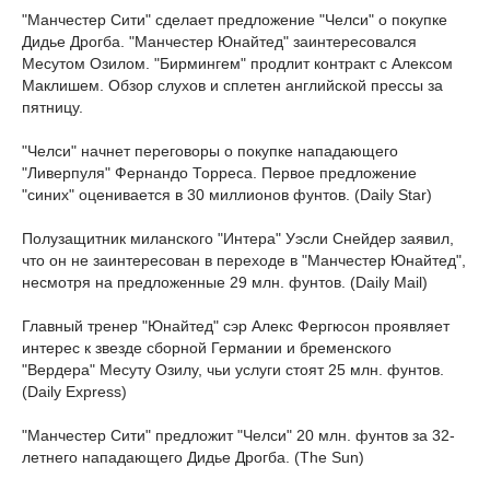
"Манчестер Сити" сделает предложение "Челси" о покупке
Дидье Дрогба. "Манчестер Юнайтед" заинтересовался
Месутом Озилом. "Бирмингем" продлит контракт с Алексом
Маклишем. Обзор слухов и сплетен английской прессы за
пятницу.
"Челси" начнет переговоры о покупке нападающего
"Ливерпуля" Фернандо Торреса. Первое предложение
"синих" оценивается в 30 миллионов фунтов. (Daily Star)
Полузащитник миланского "Интера" Уэсли Снейдер заявил,
что он не заинтересован в переходе в "Манчестер Юнайтед",
несмотря на предложенные 29 млн. фунтов. (Daily Mail)
Главный тренер "Юнайтед" сэр Алекс Фергюсон проявляет
интерес к звезде сборной Германии и бременского
"Вердера" Месуту Озилу, чьи услуги стоят 25 млн. фунтов.
(Daily Express)
"Манчестер Сити" предложит "Челси" 20 млн. фунтов за 32-
летнего нападающего Дидье Дрогба. (The Sun)