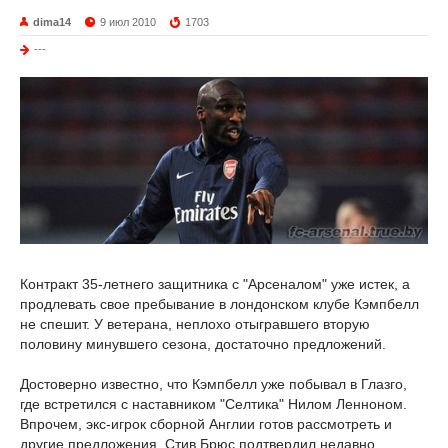
dima14
9 июл 2010
1703
---
Контракт 35-летнего защитника с "Арсеналом" уже истек, а
продлевать свое пребывание в лондонском клубе Кэмпбелл
не спешит. У ветерана, неплохо отыгравшего вторую
половину минувшего сезона, достаточно предложений.
Достоверно известно, что Кэмпбелл уже побывал в Глазго,
где встретился с наставником "Селтика" Нилом Ленноном.
Впрочем, экс-игрок сборной Англии готов рассмотреть и
другие предложения. Стив Брюс подтвердил недавно