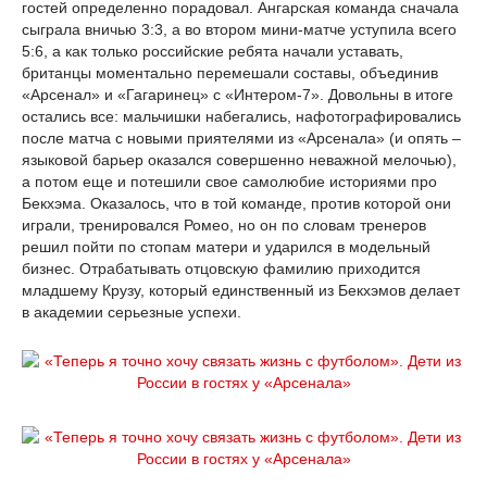
гостей определенно порадовал. Ангарская команда сначала
сыграла вничью 3:3, а во втором мини-матче уступила всего
5:6, а как только российские ребята начали уставать,
британцы моментально перемешали составы, объединив
«Арсенал» и «Гагаринец» с «Интером-7». Довольны в итоге
остались все: мальчишки набегались, нафотографировались
после матча с новыми приятелями из «Арсенала» (и опять –
языковой барьер оказался совершенно неважной мелочью),
а потом еще и потешили свое самолюбие историями про
Бекхэма. Оказалось, что в той команде, против которой они
играли, тренировался Ромео, но он по словам тренеров
решил пойти по стопам матери и ударился в модельный
бизнес. Отрабатывать отцовскую фамилию приходится
младшему Крузу, который единственный из Бекхэмов делает
в академии серьезные успехи.