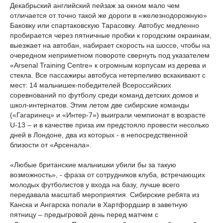
Декабрьский английский пейзаж за окном мало чем
отличается от точно такой же дороги в «железнодорожную»
Баковку или спартаковскую Тарасовку. Автобус медленно
пробирается через пятничные пробки к городским окраинам,
выезжает на автобан, набирает скорость на шоссе, чтобы на
очередном неприметном повороте свернуть под указателем
«Arsenal Training Centre» к огромным корпусам из дерева и
стекла. Все пассажиры автобуса нетерпеливо вскакивают с
мест: 14 мальчишек-победителей Всероссийских
соревнований по футболу среди команд детских домов и
школ-интернатов. Этим летом две сибирские команды
(«Гагаринец» и «Интер-7») выиграли чемпионат в возрасте
U-13 – и в качестве приза им предстояло провести несолько
дней в Лондоне, два из которых - в непосредственной
близости от «Арсенала».
«Любые британские мальчишки убили бы за такую
возможность», - фраза от сотрудников клуба, встречающих
молодых футболистов у входа на базу, лучше всего
передавала масштаб мероприятия. Сибирские ребята из
Канска и Ангарска попали в Хартфордшир в заветную
пятницу – предыгровой день перед матчем с