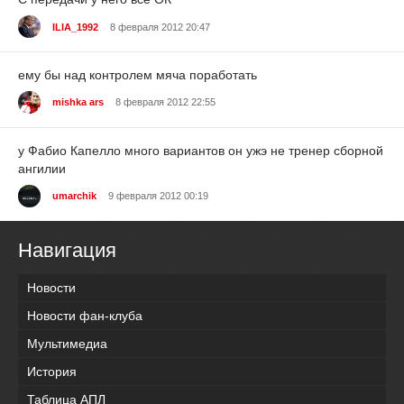
ILIA_1992
8 февраля 2012 20:47
ему бы над контролем мяча поработать
mishka ars
8 февраля 2012 22:55
у Фабио Капелло много вариантов он ужэ не тренер сборной
ангилии
umarchik
9 февраля 2012 00:19
Навигация
Новости
Новости фан-клуба
Мультимедиа
История
Таблица АПЛ