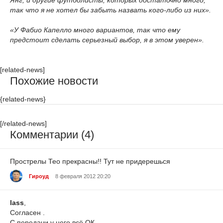
Янг, и другие футболисты, которых достаточно много,
так что я не хотел бы забыть назвать кого-либо из них».
«У Фабио Капелло много вариантов, так что ему
предстоит сделать серьезный выбор, я в этом уверен».
[related-news]
Похожие новости
{related-news}
[/related-news]
Комментарии (4)
Прострелы Тео прекрасны!! Тут не придерешься
Гироуд
8 февраля 2012 20:20
lass
,
Согласен .
С передачи у него всё ОК