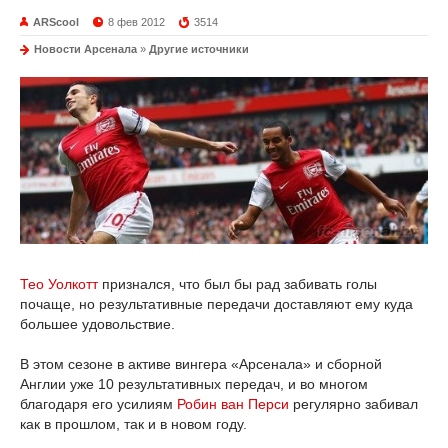
ARScool
8 фев 2012
3514
Новости Арсенала
»
Другие источники
Тео Уолкотт
признался, что был бы рад забивать голы
почаще, но результативные передачи доставляют ему куда
большее удовольствие.
В этом сезоне в активе вингера «Арсенала» и сборной
Англии уже 10 результативных передач, и во многом
благодаря его усилиям
Робин ван Перси
регулярно забивал
как в прошлом, так и в новом году.