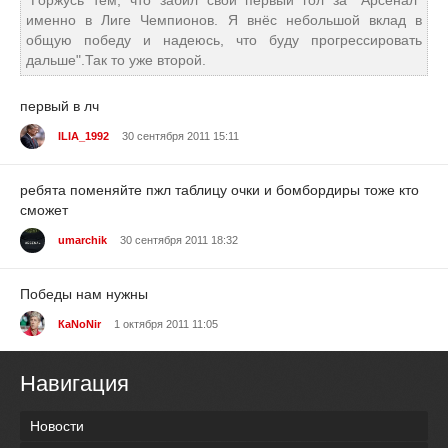
"Горжусь тем, что забил свой первый гол за "Арсенал"
именно в Лиге Чемпионов. Я внёс небольшой вклад в
общую победу и надеюсь, что буду прогрессировать
дальше".Так то уже второй.
первый в лч
ILIA_1992
30 сентября 2011 15:11
ребята поменяйте пжл таблицу очки и бомбордиры тоже кто
сможет
umarchik
30 сентября 2011 18:32
Победы нам нужны
КаNoNir
1 октября 2011 11:05
Навигация
Новости