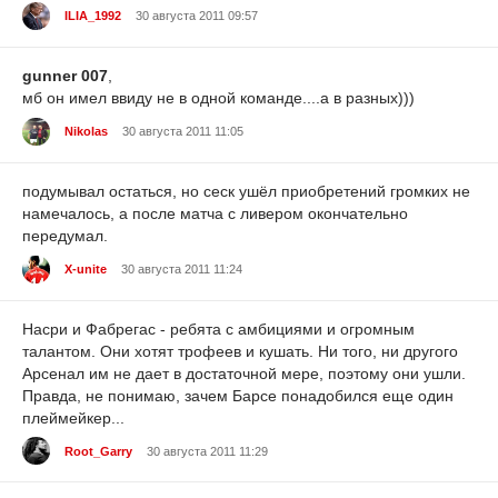
ILIA_1992
30 августа 2011 09:57
gunner 007
,
мб он имел ввиду не в одной команде....а в разных)))
Nikolas
30 августа 2011 11:05
подумывал остаться, но сеск ушёл приобретений громких не
намечалось, а после матча с ливером окончательно
передумал.
X-unite
30 августа 2011 11:24
Насри и Фабрегас - ребята с амбициями и огромным
талантом. Они хотят трофеев и кушать. Ни того, ни другого
Арсенал им не дает в достаточной мере, поэтому они ушли.
Правда, не понимаю, зачем Барсе понадобился еще один
плеймейкер...
Root_Garry
30 августа 2011 11:29