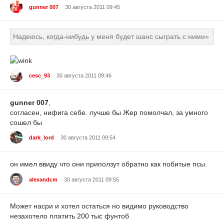
gunner 007
30 августа 2011 09:45
Надеюсь, когда-нибудь у меня будет шанс сыграть с ними»
cesc_93
30 августа 2011 09:46
gunner 007
,
согласен, нифига себе. лучше бы Жер помолчал, за умного
сошел бы
dark_lord
30 августа 2011 09:54
он имел ввиду что они приползут обратно как побитые псы.
alexandr.m
30 августа 2011 09:55
Может насри и хотел остаться но видимо руководство
незахотело платить 200 тыс фунтоб