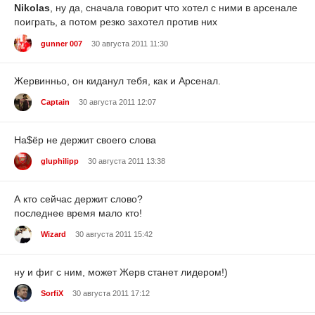
Nikolas
, ну да, сначала говорит что хотел с ними в арсенале
поиграть, а потом резко захотел против них
gunner 007
30 августа 2011 11:30
Жервинньо, он киданул тебя, как и Арсенал.
Captain
30 августа 2011 12:07
На$ёр не держит своего слова
gluphilipp
30 августа 2011 13:38
А кто сейчас держит слово?
последнее время мало кто!
Wizard
30 августа 2011 15:42
ну и фиг с ним, может Жерв станет лидером!)
SorfiX
30 августа 2011 17:12