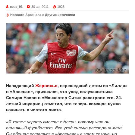
cesc_93
30 авг 2011
1926
Новости Арсенала
»
Другие источники
Нападающий
Жервиньо
, перешедший летом из «Лилля»
в «Арсенал», признался, что уход полузащитника
Самира Насри в «Манчестер Сити» расстроил его. 24-
летний ивуариец отметил, что теперь команде нужно
начинать с чистого листа.
«Я хотел играть вместе с Насри, потому что он
отличный футболист. Его уход сильно расстроил меня.
Он обещал остаться в «Арсенале» в этом сезоне, но