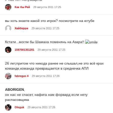
Как бы Рей
29 августа 2011 17:25
вы хоть знаете какой это игрок? посмотрите на ютубе
Хайберри
29 августа 2011 17:25
Кстати...могли бы Шамаха поменянь на Азара!!
1597001351201
29 августа 2011 17:25
26 лет,притом что никода ранее не слышал,не это всё крах
команде,команда превращается в среднечка АПЛ
fabregas 4
29 августа 2011 17:26
ABORIGEN
,
он нас не спасет, нафига нам форвард если нету
распасовщика
Oleguk
29 августа 2011 17:26