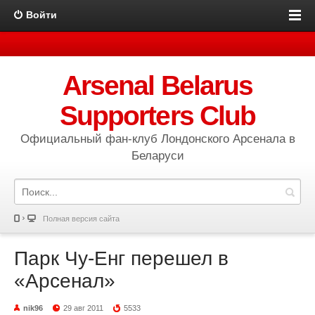
Войти
Arsenal Belarus
Supporters Club
Официальный фан-клуб Лондонского Арсенала в
Беларуси
Полная версия сайта
Парк Чу-Енг перешел в
«Арсенал»
nik96
29 авг 2011
5533