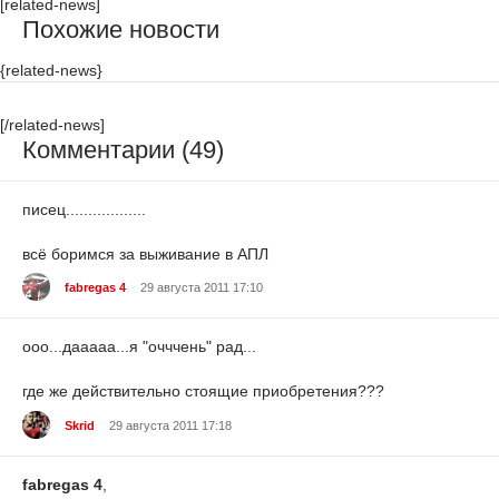
[related-news]
Похожие новости
{related-news}
[/related-news]
Комментарии (49)
писец..................
всё боримся за выживание в АПЛ
fabregas 4
29 августа 2011 17:10
ооо...дааааа...я "очччень" рад...
где же действительно стоящие приобретения???
Skrid
29 августа 2011 17:18
fabregas 4
,