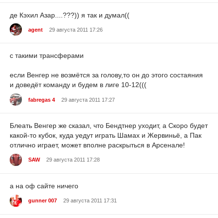
де Кэхил Азар....???)) я так и думал((
agent
29 августа 2011 17:26
с такими трансферами
если Венгер не возмётся за голову,то он до этого состаяния
и доведёт команду и будем в лиге 10-12(((
fabregas 4
29 августа 2011 17:27
Блеать Венгер же сказал, что Бендтнер уходит, а Скоро будет
какой-то кубок, куда уедут играть Шамах и Жервиньё, а Пак
отлично играет, может вполне раскрыться в Арсенале!
SAW
29 августа 2011 17:28
а на оф сайте ничего
gunner 007
29 августа 2011 17:31