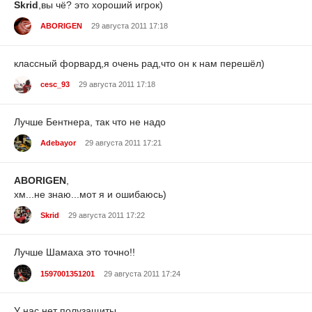
Skrid
,вы чё? это хороший игрок)
ABORIGEN
29 августа 2011 17:18
классный форвард,я очень рад,что он к нам перешёл)
cesc_93
29 августа 2011 17:18
Лучше Бентнера, так что не надо
Adebayor
29 августа 2011 17:21
ABORIGEN
,
хм...не знаю...мот я и ошибаюсь)
Skrid
29 августа 2011 17:22
Лучше Шамаха это точно!!
1597001351201
29 августа 2011 17:24
У нас нет полузащиты