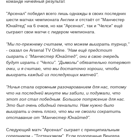
команде ничейный результат.
"Арсенал" победил всего лишь однажды в своих последних
шести матчах чемпионата Англии и отстаёт от "Манчестер
Юнайтед" на 6 очков, но как "Арсенал", так и "Челси" ещё
сыграют свои матчи с лидером чемпионата.
"Мы по-прежнему считаем, что можем выиграть турнир,"
- сказал он Arsenal TV Online.
"Нам ещё предстоит
сыграть с "Манчестер Юнайтед", они в свою очередь
будут играть с "Челси". "Дьяволы" обязательно потеряют
очки, и я считаю, что мы достаточно хороши, чтобы
выиграть каждый из последующих матчей".
"Ничья стала огромным разочарованием для нас, потому
что на последней минуте мы забили, и подумали, что
этот гол стал победным. Большое потрясение для нас.
Это был очень обидный пенальти. Нам нужно было
выиграть и очень плохо, что мы не смогли сократить
отставание от "Манчестер Юнайтед".
Следующий матч "Арсенал" сыграет с принципиальным
соперником - "Тоттенхэмом". Если подопечные Венгера