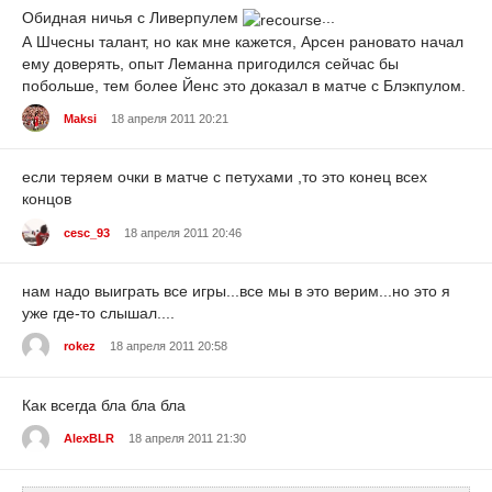
Обидная ничья с Ливерпулем
...
А Шчесны талант, но как мне кажется, Арсен рановато начал
ему доверять, опыт Леманна пригодился сейчас бы
побольше, тем более Йенс это доказал в матче с Блэкпулом.
Maksi
18 апреля 2011 20:21
если теряем очки в матче с петухами ,то это конец всех
концов
cesc_93
18 апреля 2011 20:46
нам надо выиграть все игры...все мы в это верим...но это я
уже где-то слышал....
rokez
18 апреля 2011 20:58
Как всегда бла бла бла
AlexBLR
18 апреля 2011 21:30