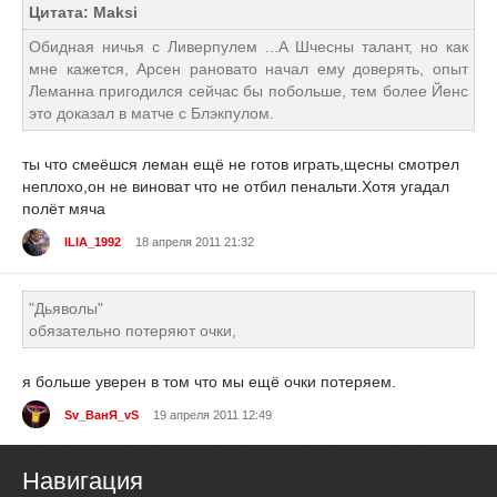
Цитата: Maksi
Обидная ничья с Ливерпулем ...А Шчесны талант, но как
мне кажется, Арсен рановато начал ему доверять, опыт
Леманна пригодился сейчас бы побольше, тем более Йенс
это доказал в матче с Блэкпулом.
ты что смеёшся леман ещё не готов играть,щесны смотрел
неплохо,он не виноват что не отбил пенальти.Хотя угадал
полёт мяча
ILIA_1992
18 апреля 2011 21:32
"Дьяволы"
обязательно потеряют очки,
я больше уверен в том что мы ещё очки потеряем.
Sv_ВанЯ_vS
19 апреля 2011 12:49
Навигация