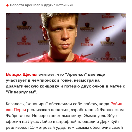
Новости Арсенала
»
Другие источники
Войцех Щесны
считает, что "Арсенал" всё ещё
участвует в чемпионской гонке, несмотря на
драматическую концовку и потерю двух очков в матче с
"Ливерпулем".
Казалось, "канониры" обеспечили себе победу, когда
Робин
ван Перси
реализовал пенальти, заработанный Фарнсеском
Фабрегасом. Но через несколько минут Эммануэль Эбуэ
сфолил на Лукас Лейве в штрафной площади и Дирк Куйт
реализовал 11-метровый удар, тем самым обеспечив своей