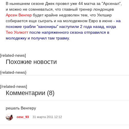
В нынешнем сезоне Джек провел уже 44 матча за "Арсенал",
и можно не сомневаться, что главный тренер лондонцев
Арсен Венгер
будет крайне недоволен тем, что Уилшир
собирается еще сыграть и на молодежном Евро в июне -
на
похожие грабли "канониры" наступили 2 года назад, когда
Тео Уолкотт
после напряженного сезона отправился в
молодежку и получил там травму.
[related-news]
Похожие новости
{related-news}
[/related-news]
Комментарии (8)
решать Венгеру
cesc_93
31 марта 2011 12:12