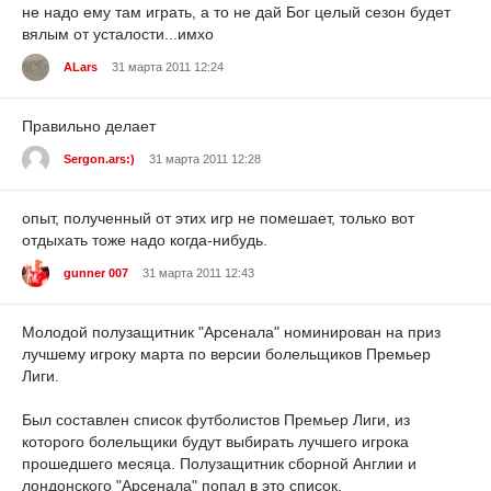
не надо ему там играть, а то не дай Бог целый сезон будет
вялым от усталости...имхо
ALars
31 марта 2011 12:24
Правильно делает
Sergon.ars:)
31 марта 2011 12:28
опыт, полученный от этих игр не помешает, только вот
отдыхать тоже надо когда-нибудь.
gunner 007
31 марта 2011 12:43
Молодой полузащитник "Арсенала" номинирован на приз
лучшему игроку марта по версии болельщиков Премьер
Лиги.
Был составлен список футболистов Премьер Лиги, из
которого болельщики будут выбирать лучшего игрока
прошедшего месяца. Полузащитник сборной Англии и
лондонского "Арсенала" попал в это список.